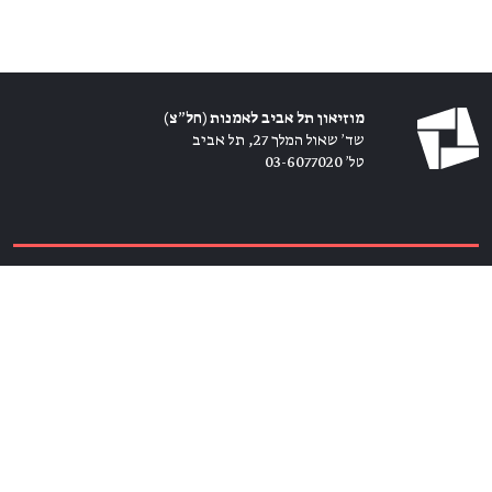
מוזיאון תל אביב לאמנות (חל״צ)
שד׳ שאול המלך 27, תל אביב
טל׳ 03-6077020
כרטיסים ←
הירשמו לניוזלטר ←