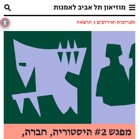
תערוכות ואירועים
←
הרצאה
מפגש #2 היסטוריה, חברה,