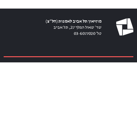
מוזיאון תל אביב לאמנות (חל״צ)
שד׳ שאול המלך 27, תל אביב
טל׳ 03-6077020
כרטיסים ←
הירשמו לניוזלטר ←
הצטרפו אלינו