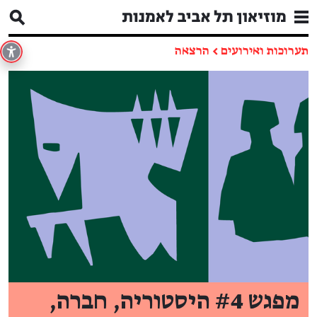
תערוכות ואירועים
←
הרצאה
מפגש #4 היסטוריה, חברה,