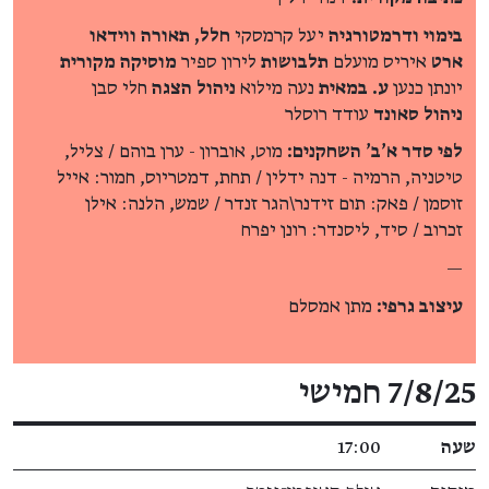
בימוי ודרמטורגיה
יעל קרמסקי
חלל, תאורה ווידאו
ארט
איריס מועלם
תלבושות
לירון ספיר
מוסיקה מקורית
יונתן כנען
ע. במאית
נעה מילוא
ניהול הצגה
חלי סבן
ניהול סאונד
עודד רוסלר
לפי סדר א'ב' השחקנים:
מוט, אוברון - ערן בוהם / צליל,
טיטניה, הרמיה - דנה ידלין / תחת, דמטריוס, חמור: אייל
זוסמן / פאק: תום זידנר\הגר זנדר / שמש, הלנה: אילן
זכרוב / סיד, ליסנדר: רונן יפרח
—
עיצוב גרפי:
מתן אמסלם
פרטי האירוע
7/8/25 חמישי
שעה
17:00