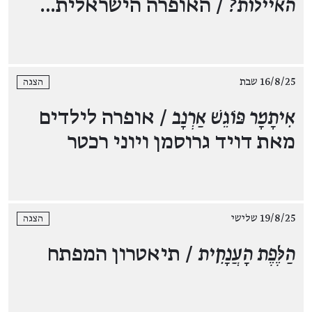
האיילות?
/ האופרה הישראלית…
16/8/25 שבת
הצגה
אִיתָמָר פּוֹגֵשׁ אַרְנָב
/ אופרה לילדים
מאת דויד גרוסמן ויוני רכטר
19/8/25 שלישי
הצגה
הַלֶּפֶת הָעֲנָקִית
/ תיאטרון המפתח