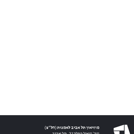
מוזיאון תל אביב לאמנות (חל״צ)
שד׳ שאול המלך 27, תל אביב