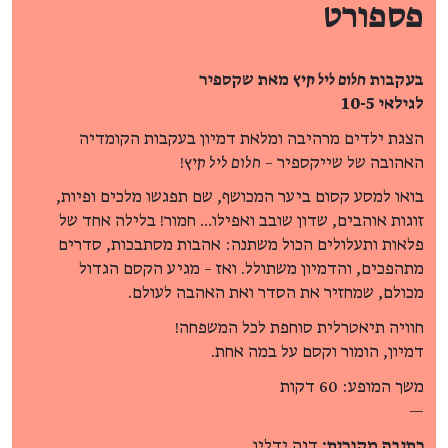
פספורט
בעקבות
חלום ליל קיץ
מאת שקספיר
לגילאי 10-5
הצגת ילדים מרהיבה ומלאת דמיון בעקבות הקומדיה
האהובה של שייקספיר –
חלום ליל קיץ
!
בואו למסע קסום ביער המכושף, שם תפגשו מלכים ופיות,
זוגות אוהבים, שדון שובב ואפילו… חמור! בלילה אחד של
פלאות ותעלולים הכול משתנה: אהבות מסתבכות, סדרים
מתהפכים, והדמיון משתולל. ואז – מגיע הקסם הגדול
מכולם, שמחזיר את הסדר ואת האהבה לעולם.
חוויה תיאטרלית סוחפת לכל המשפחה!
דמיון, הומור וקסם על במה אחת.
משך המופע: 60 דקות
—
כתיבה מקורית:
דנה ידלין