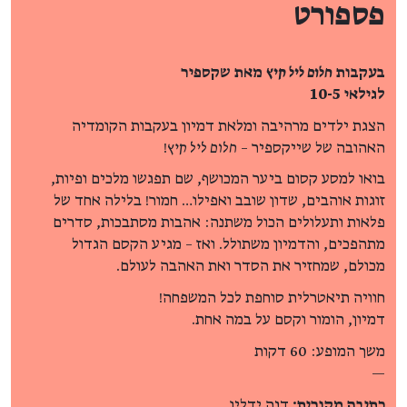
פספורט
בעקבות
חלום ליל קיץ
מאת שקספיר
לגילאי 10-5
הצגת ילדים מרהיבה ומלאת דמיון בעקבות הקומדיה
האהובה של שייקספיר –
חלום ליל קיץ
!
בואו למסע קסום ביער המכושף, שם תפגשו מלכים ופיות,
זוגות אוהבים, שדון שובב ואפילו… חמור! בלילה אחד של
פלאות ותעלולים הכול משתנה: אהבות מסתבכות, סדרים
מתהפכים, והדמיון משתולל. ואז – מגיע הקסם הגדול
מכולם, שמחזיר את הסדר ואת האהבה לעולם.
חוויה תיאטרלית סוחפת לכל המשפחה!
דמיון, הומור וקסם על במה אחת.
משך המופע: 60 דקות
—
כתיבה מקורית:
דנה ידלין