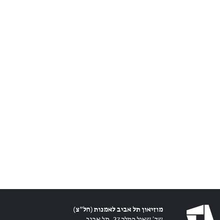
מוזיאון תל אביב לאמנות (חל״צ)
שד׳ שאול המלך 27, תל אביב