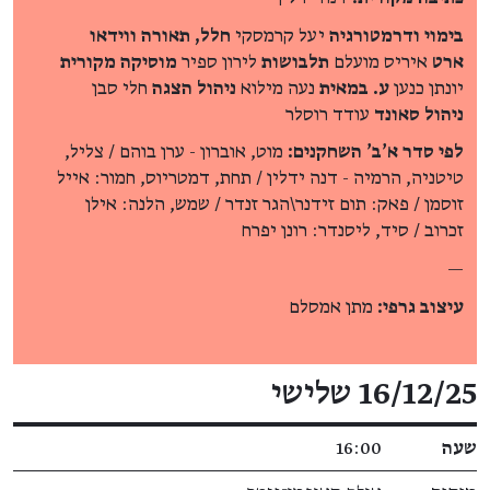
בימוי ודרמטורגיה
יעל קרמסקי
חלל, תאורה ווידאו
ארט
איריס מועלם
תלבושות
לירון ספיר
מוסיקה מקורית
יונתן כנען
ע. במאית
נעה מילוא
ניהול הצגה
חלי סבן
ניהול סאונד
עודד רוסלר
לפי סדר א'ב' השחקנים:
מוט, אוברון - ערן בוהם / צליל,
טיטניה, הרמיה - דנה ידלין / תחת, דמטריוס, חמור: אייל
זוסמן / פאק: תום זידנר\הגר זנדר / שמש, הלנה: אילן
זכרוב / סיד, ליסנדר: רונן יפרח
—
עיצוב גרפי:
מתן אמסלם
פרטי האירוע
16/12/25 שלישי
שעה
16:00