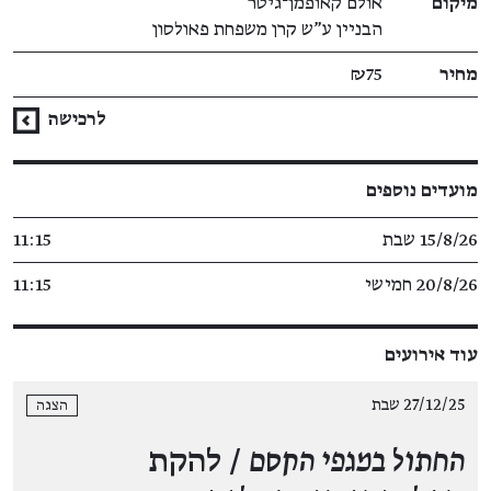
מיקום
אולם קאופמן־גיטר
הבניין ע"ש קרן משפחת פאולסון
מחיר
₪75
לרכישה
מועדים נוספים
15/8/26 שבת
11:15
20/8/26 חמישי
11:15
עוד אירועים
27/12/25 שבת
הצגה
החתול במגפי הקסם
/ להקת