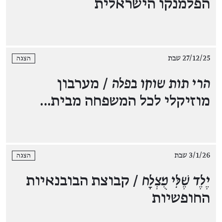
הפלמנקו הישראלית
27/12/25 שבת
הצגה
הרי תות שוקו בפלה
/ מערבון
מוזיקלי לכל המשפחה מבית…
3/1/26 שבת
הצגה
יֶלֶד שֶׁלִּי מֻצְלָח
/ קבוצת הבובנאיות
החופשיות