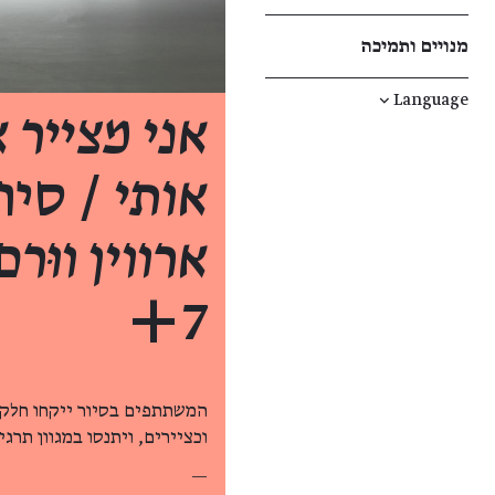
מנויים ותמיכה
↓
Language
אני מצייר 
אותי
/ סיו
ארווין ווּר
7+
המשתתפים בסיור ייקחו חלק פ
וכציירים, ויתנסו במגוון תרג
—