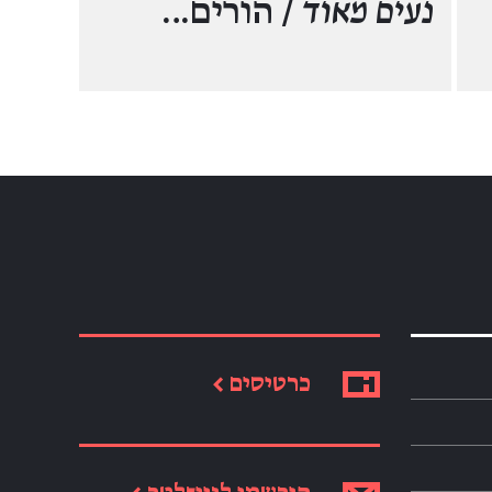
נעים מאוד
/ הורים…
כרטיסים ←