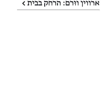
ארווין ווּרם: הרחק בבית
←