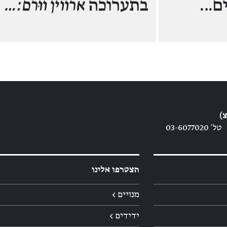
ים…
בתערוכה
ארווין ווּרם:…
)
טל׳ 03-6077020
הצטרפו אלינו
מנויים ←
ידידים ←