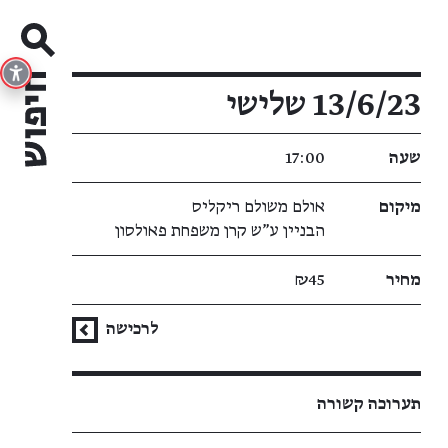
פרטי האירוע
13/6/23 שלישי
שעה
17:00
מיקום
אולם משולם ריקליס
הבניין ע"ש קרן משפחת פאולסון
מחיר
₪45
לרכישה
תערוכה קשורה