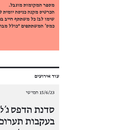
מספר המקומות מוגבל.
הכרטיס מקנה כניסה יומית ל
שימו לב! כל משתתף חייב ב
כמס' המשתתפים *כולל מבוג
עוד אירועים
15/6/23 חמישי
סדנת הדפס
ג'לי
בעקבות תערוכ