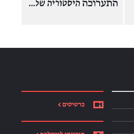
התערוכה
היסטוריה של…
כרטיסים ←