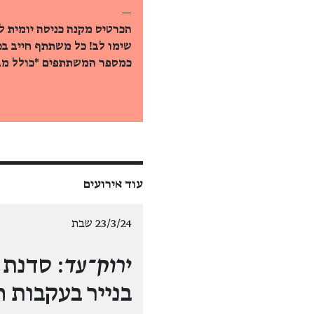
—
הכרטיס מקנה כניסה יומית ל
שימו לב! כל משתתף חייב ב
כמספר המשתתפים *כולל מבו
עוד אירועים
23/3/24 שבת
ירוק־עד
: סדנת 
בנייר בעקבות 