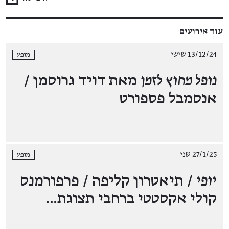
עוד אירועים
13/12/24 שישי
מופע
נופל מחוץ לזמן
מאת דויד גרוסמן /
אנסמבל פספורט
27/1/25 שני
מופע
יופי
/ תיאטרון קליפה / פרפורמנס
קולי אקסטטי ברחבי תצוגת…