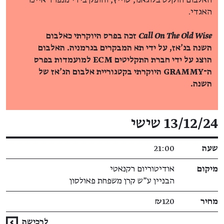
האלבום הוקלט בלוגאנו, שוייץ, והופק בידי מנפרד אייכר
האגדי.
Call On The Old Wise
זכה בפרס היוקרתי כאלבום
השנה בג'אז, על ידי תא המבקרים בגרמניה. האלבום
הוצג על ידי חברת התקליטים ECM למועמדות בפרס
ה־GRAMMY היוקרתי בקטגוריית אלבום הג'אז של
השנה.
פרטי האירוע
13/12/24 שישי
שעה
21:00
מיקום
אודיטוריום רקנאטי
הבניין ע"ש קרן משפחת פאולסון
מחיר
₪120
לרכישה