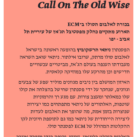
Call On The Old Wise
בכורה לאלבום הסולו ב־ECM
הארוע מתקיים כחלק מפסטיבל הג׳אז של עיריית תל
אביב - יפו
הפסנתרן
ניתאי הרשקוביץ
בהופעה ראשונה בישראל
לאלבום סולו מרתק, שרובו אילתור. ניתאי שואב השראה
מעבודתו הענפה בעולם הג'אז, מביטויים עכשוויים
חדישים וכן מהרקע שלו במוזיקה קלאסית.
האיזון המושלם בין ניבים מגוונים מוליד שפע של צבעים
וגוונים, שנחקר על ידי פסנתרן שחישל בהצלחה את קולו
שלו כמאלתר ומעצב צורות. עם מגע רך והרמוניות
שוטפות, האלתורים של ניתאי מתפתחים כמו יצירות
שנוצרות בזמן אמת, מה שהופך את האלבום לעדות
ליצירה הייחודית של ניתאי כמו גם לתוספת חיונית לקו
ההקלטות המהולל של ECM לפסנתר סולו.