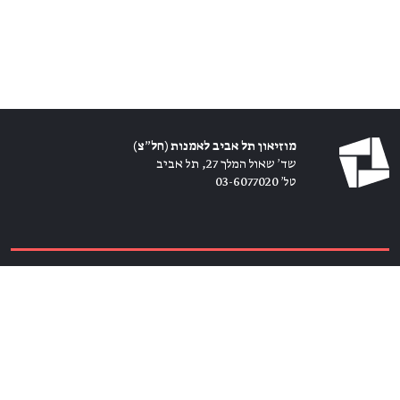
מוזיאון תל אביב לאמנות (חל״צ)
שד׳ שאול המלך 27, תל אביב
טל׳ 03-6077020
כרטיסים ←
הירשמו לניוזלטר ←