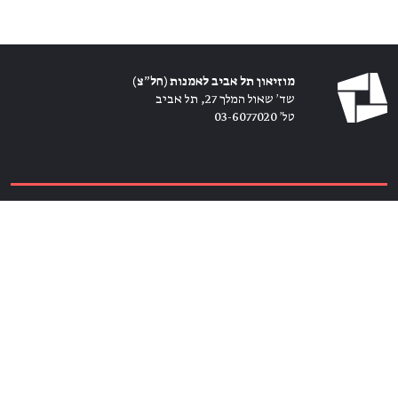
מוזיאון תל אביב לאמנות (חל״צ)
שד׳ שאול המלך 27, תל אביב
טל׳ 03-6077020
כרטיסים ←
הירשמו לניוזלטר ←