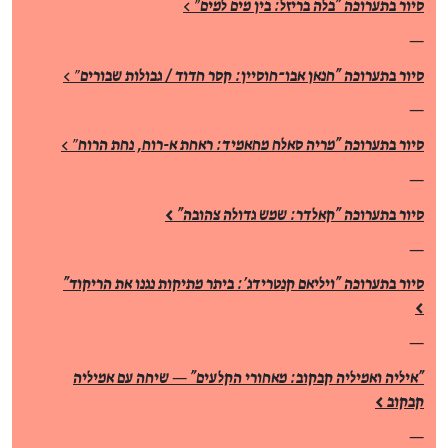
סיור בתערוכה "בלה בריזל: בין מים למים
" >
—
סיור בתערוכה "חנאן אבו־חוסיין: קסר חדוד / גבולות שבורים
" >
—
סיור בתערוכה "מריה סאלח מחאמיד: ראחת א-רוח, נחת הרוח
" >
—
סיור בתערוכה "קאלדר: שמש גדולה צהובה" >
—
סיור בתערוכה "ויליאם קנטרידג׳: ביתר מתיקות נגנו את הריקוד"
>
—
"איליה ואמיליה קבקוב: מאחורי הקלעים" — שיחה עם אמיליה
קבקוב >
—