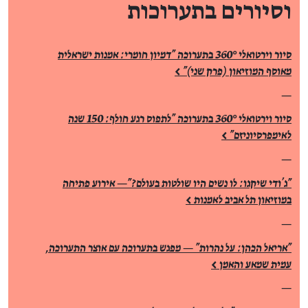
וסיורים בתערוכות
סיור וירטואלי 360° בתערוכה "דמיון חומרי: אמנות ישראלית
מאוסף המוזיאון (פרק שני)" >
—
סיור וירטואלי 360° בתערוכה "לתפוס רגע חולף: 150 שנה
לאימפרסיוניזם" >
—
"ג'ודי שיקגו: לו נשים היו שולטות בעולם?"— אירוע פתיחה
במוזיאון תל אביב לאמנות >
—
"אריאל הכהן: על נהרות" — מפגש בתערוכה עם אוצר התערוכה,
עמית שמאע והאמן >
—