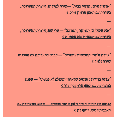
"ארווין ווּרם: הרחק בבית" —מירה לפידות, אוצרת התערוכה,
בשיחה עם האמן ארווין ווּרם >
—
"אנט מסאז'ה: תשוקה, הפרעה" — מרי שק, אוצרת התערוכה,
בשיחה עם האמנית אנט מסאז'ה >
—
"שירה זלוור: התכנסות ציפורים" — מפגש בתערוכה עם האמנית
שירה זלוור >
—
"צדוק בן־דוד: אנשים שראיתי ומעולם לא פגשתי" — מפגש
בתערוכה עם האמן צדוק בן־דוד >
—
טגיסט יוסף רון: הנייר הלבן שחור מבפנים —
מפגש בתערוכה עם
האמנית טגיסט יוסף רון >