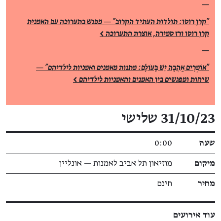
—
"קרן רוסו: תולדות העתיד הקרוב" — מפגש בתערוכה עם האמנית
קרן רוסו ורז סמירה, אוצרת התערוכה >
—
"אוֹמְרִים אַהֲבָה יֵשׁ בָּעוֹלָם: מתנות מאמנים ואמניות לילדיהם" —
שיחות ומפגשים בין האמנים והאמניות לילדיהם >
פרטי האירוע
31/10/23 שלישי
שעה
0:00
מיקום
מוזיאון תל אביב לאמנות — אונליין
מחיר
חינם
עוד אירועים