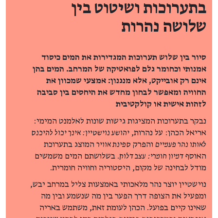
בתערוכות ושיטוט בין
שלושה נהרות
סיור בין שלוש תערוכות המגדירות את המים כיסוד
אמנותי וכחומר גלם לפואטיקה של המרחב. המים בהן
אינם רק אובייקט, אלא מנגנון: אמצעי שמכוון את
החוויה ומאפשר לבחון מחדש את היחסים בין סביבה
לזהות אישית או קולקטיבית
נבקר בתערוכות המציגות גישות שונות לאלמנט המימי:
אריאל הכהן: על נהרות,
יהושע נוישטיין: אינך יכול להיכנס
לאותו נהר פעמיים
והפרק
ספינת אוויר
המוצג בתערוכת
האוסף
דמיון חומרי: עצב דלוק
. בשלושתם המים משמשים
מודל לבחינה של מקום, היסטוריה וחוויה חומרית.
נוישטיין יוצר נהר מלאכותי באמצעות צליל במרחב יבש,
ומפעיל את הצופה דרך הפער בין מה שנשמע ובין מה
שאינו קיים בפועל. הכהן לעומת זאת, משתמש באריה