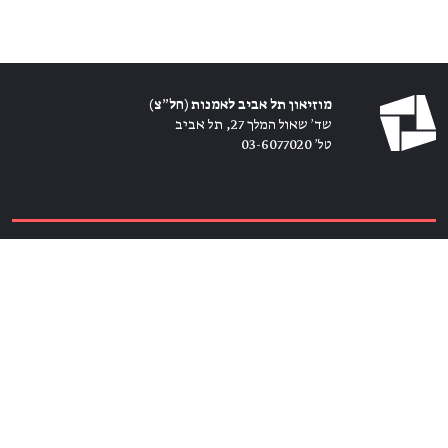
מוזיאון תל אביב לאמנות (חל״צ)
שד׳ שאול המלך 27, תל אביב
טל׳ 03-6077020
כרטיסים ←
הירשמו לניוזלטר ←