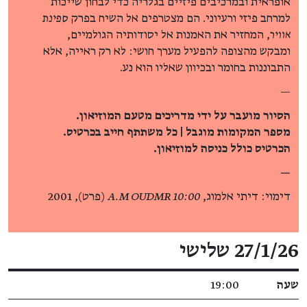
אופראית ובמרכיבים פיזיים בגלריה כדי לבחון שייכות
למרחב פיזי ורעיוני. הם מצטרפים אל השיח בפרק
ספינת
אוויר
, המחזיר את האמנות אל יסודותיה הגולמיים,
ומבקש מהצופה להפעיל מערך חושי: לא רק ראייה, אלא
התבוננות בחומר ובכיוון שאליו הוא נע.
—
הסיור מועבר על ידי מדריכים מטעם המוזיאון.
מספר המקומות מוגבל | כל משתתף חייב בכרטיס.
הכרטיס כולל כניסה למוזיאון.
—
דימוי: דיתי אלמוג,
10:00 A.M OUDMR
(פרט), 2001
פרטי האירוע
27/1/26 שלישי
שעה
19:00