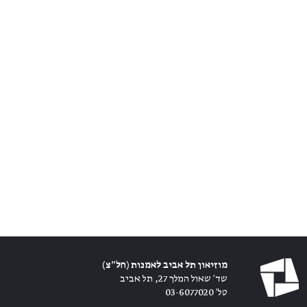
מוזיאון תל אביב לאמנות (חל״צ)
שד׳ שאול המלך 27, תל אביב
טל׳ 03-6077020