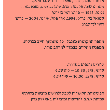
אדוורד מונק,
חרדה
, 1896 — ד"ר ענבר פינקל
משה גרשוני,
אל מלא רחמים, שוכן במרומים, המצא מנוחה
נכונה
, 1995 — פרופ' רמי בן יוסף
שמואל בק,
פרדס
, 1994; אלי פטל,
אלי נר
, 2004 — פרופ'
רועי לנדסברג
—
מספר המקומות מוגבל | כל משתתף חייב בכרטיס.
המפגש מתקיים בצמוד למרחב מוגן.
—
סיורים נוספים בסדרה:
שישי, 6/8, 10:30 —
סיור #3 >
שישי, 23/8, 10:30 —
סיור #4 >
—
הפעילויות הקשורות לטבע ולחושים מוצעות בשיתוף
עמותת א.ר.ם לחדשנות ומובילות באף אוזן גרון