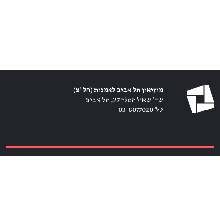
מוזיאון תל אביב לאמנות (חל״צ)
שד׳ שאול המלך 27, תל אביב
טל׳ 03-6077020
כרטיסים ←
הירשמו לניוזלטר ←