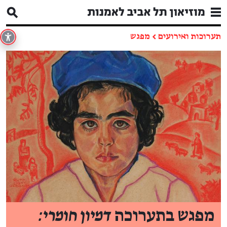
תערוכות ואירועים
←
מפגש
מפגש בתערוכה
דמיון חומרי: