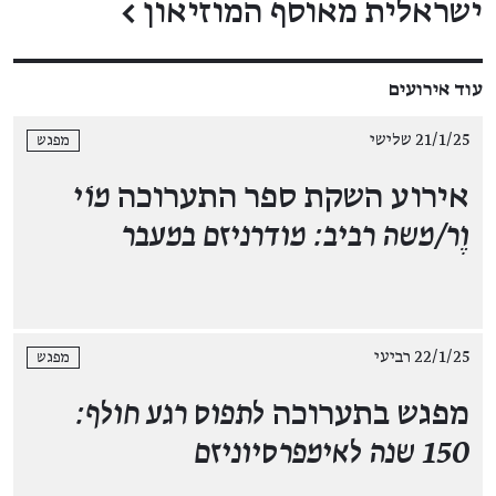
ישראלית מאוסף המוזיאון
←
עוד אירועים
21/1/25 שלישי
מפגש
אירוע השקת ספר התערוכה
מוֹי
וֶר/משה רביב: מודרניזם במעבר
22/1/25 רביעי
מפגש
מפגש בתערוכה
לתפוס רגע חולף:
150 שנה לאימפרסיוניזם