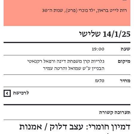
—
רות לייט בראון,
ילד בוכרי
(פרט)
,
שנות ה־30
פרטי האירוע
14/1/25 שלישי
שעה
19:00
מיקום
גלריות קרן משפחת דינה ורפאל רקנאטי
הבניין ע״ש שמואל והרטה עמיר
מחיר
₪70
לרכישה
תערוכה קשורה
דמיון חומרי: עצב דלוק / אמנות