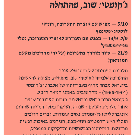
ג'קומטי: שוב, מהתחלה
5/10 — מפגש עם אוצרת התערוכה, רונילי
לוסטיג-שטינמץ
7/9, 14/9 — מפגש עם העוזרת לאוצרי התערוכה, נטלי
אנדריאשביץ'
21/9 —
סיור מודרך בתערוכה
(
על ידי מדריכים מטעם
המוזיאון
)
תערוכת הפתיחה של ביתן איל עופר.
התערוכה
אלברטו ג'קומטי: שוב, מהתחלה
, מציגה לראשונה
בישראל מבחר מקיף מעבודותיו של אלברטו ג'קומטי
(1966-1901) – מהחשובים באמני המאה ה־20.
ג'קומטי מוּכּר בראש ובראשונה בזכות העבודות שיצר
אחרי מלחמת העולם השנייה, ועיקרן פסלי דמויות שחזותן
אוניברסלית ועל-זמנית: נשים עומדות, גברים הולכים
ופסלי ראש דרמטיים ועזי-מבע, הניחנים באיכות רגשית
מודגשת. דמויותיו הגבשושיות והדקיקות במפגיע,