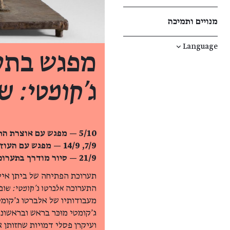
מנויים ותמיכה
↓
Language
מפגש בתע
ג'קומטי: ש
5/10 — מפגש עם אוצרת התערוכה, רונילי לוסטיג-שטינמץ
7/9, 14/9 — מפגש עם העוזרת לאוצרי התערוכה, נטלי אנדריאשביץ'
21/9 —
סיור מודרך בתערו
תערוכת הפתיחה של ביתן איל 
התערוכה
אלברטו ג'קומטי: שוב
מעבודותיו של אלברטו ג'קומטי (1966-1901) – מהחשובים באמני המא
ג'קומטי מוּכּר בראש ובראשו
ועיקרן פסלי דמויות שחזותן 