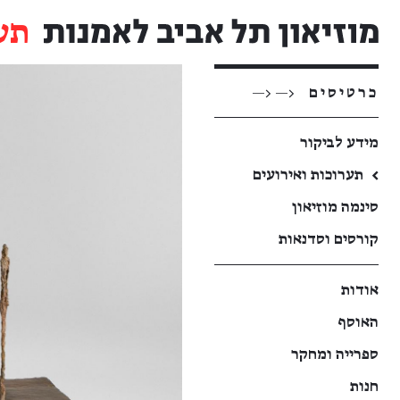
תע
כרטיסים
<— <—
מידע לביקור
←
תערוכות ואירועים
סינמה מוזיאון
קורסים וסדנאות
אודות
האוסף
ספרייה ומחקר
חנות