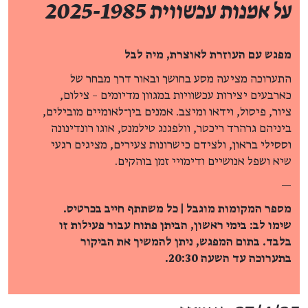
על אמנות עכשווית 2025-1985
מפגש עם העוזרת לאוצרת, מיה לבל
התערוכה מציעה מסע בחושך ובאור דרך מבחר של
כארבעים יצירות עכשוויות במגוון מדיומים – צילום,
ציור, פיסול, וידאו ומיצב. אמנים בין־לאומיים מובילים,
ביניהם גרהרד ריכטר, וולפגנג טילמנס, אוגו רונדינונה
וססילי בראון, ולצידם כישרונות צעירים, מציגים רגעי
שיא ושפל אנושיים ודימויי זמן בוהקים.
—
מספר המקומות מוגבל | כל משתתף חייב בכרטיס.
שימו לב: בימי ראשון, הביתן פתוח עבור פעילות זו
בלבד. בתום המפגש, ניתן להמשיך את הביקור
בתערוכה עד השעה 20:30.
פרטי האירוע