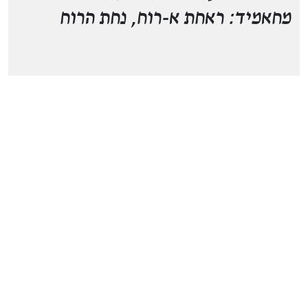
מחאמיד: ראחת א-רוח, נחת הרוח