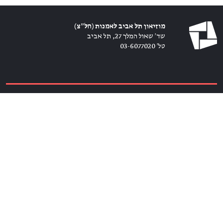
מוזיאון תל אביב לאמנות (חל״צ)
שד׳ שאול המלך 27, תל אביב
טל׳ 03-6077020
כרטיסים ←
הירשמו לניוזלטר ←
הצטרפו אלינו