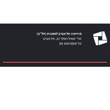
מוזיאון תל אביב לאמנות (חל״צ)
שד׳ שאול המלך 27, תל אביב
טל׳ 03-6077020
כרטיסים ←
הירשמו לניוזלטר ←