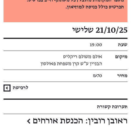
מספר המקומות מוגבל | כל משתתף חייב בכרטיס.
הכרטיס כולל כניסה למוזיאון.
פרטי האירוע
21/10/25 שלישי
שעה
19:00
מיקום
אולם משולם ריקליס
הבניין ע"ש קרן משפחת פאולסון
מחיר
₪70
לרכישה
תערוכה קשורה
ראובן רובין: הכנסת אורחים
←