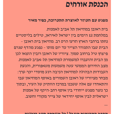
הכנסת אורחים
מפגש עם
העוזר לאוצרת התערוכה, כפיר מאיר
בית ראובן במוזיאון תל אביב לאמנות.
במלחמת 12 הימים בין ישראל לאיראן, טילים בליסטיים
נחתו ברחבי הארץ וזרעו הרס רב. מוזיאון בית ראובן –
הבית שבו התגורר הצייר עד יום מותו – נפגע מהדף שגרם
פיצוץ טיל ברחוב סמוך. ציוריו של ראובן רובין הוצאו לכן
מן הבית והועברו למשמורת למוזיאון תל-אביב לאמנות.
מצב החירום הממשי עטה משמעות מטאפורית, והגעת
העבודות הבהולה למוזיאון הניבה רגע מוסדי יקר-ערך:
מבחר מציוריו של ראובן השמורים באוסף המוזיאון שבו
והתאחדו עם אלה ששכנו במרכז הוותיק של העיר, ובתוך
כך נוצר מפגש ייחודי בין אוסף רחב-היקף של אמנות
ישראלית לבין אוסף יחידאי של צייר מקורי וחשוב.
—