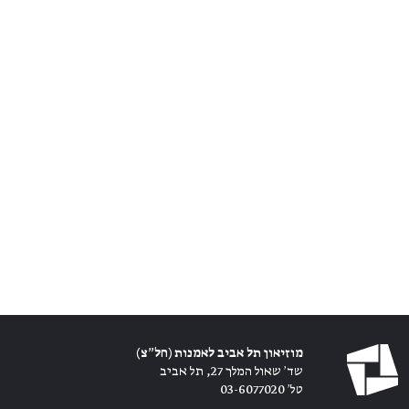
מוזיאון תל אביב לאמנות (חל״צ)
שד׳ שאול המלך 27, תל אביב
טל׳ 03-6077020