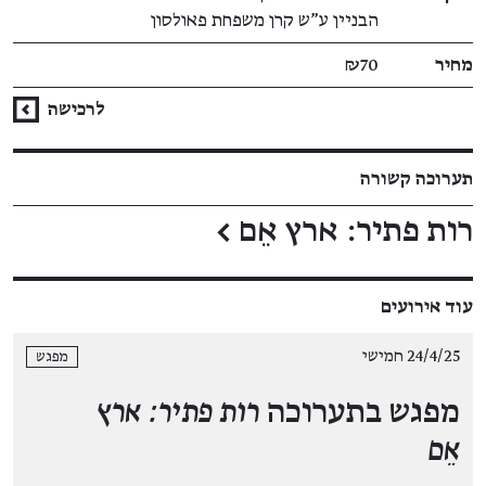
הבניין ע"ש קרן משפחת פאולסון
מחיר
₪70
לרכישה
תערוכה קשורה
רות פתיר: ארץ אֵם
←
עוד אירועים
24/4/25 חמישי
מפגש
מפגש בתערוכה
רות פתיר: ארץ
אֵם