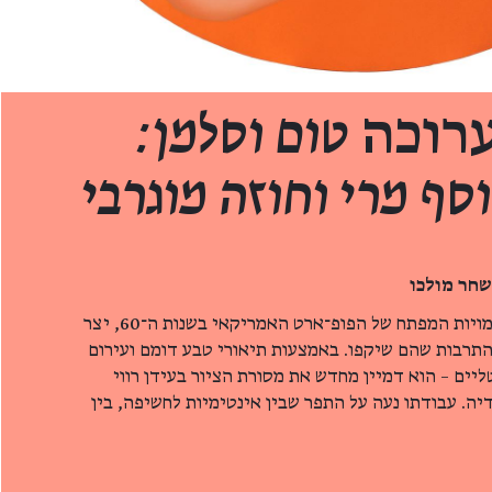
רוכה
טום וסלמן:
סף מרי וחוזה מוגרבי
שחר מולכו
טום וֶסֶלמן (2004–1931), מדמויות המפתח של הפופ־ארט האמריקאי בשנות ה־60, יצר
 התרבות שהם שיקפו. באמצעות תיאורי טבע דומם ועירום
ליים – הוא דמיין מחדש את מסורת הציור בעידן רווי
יה. עבודתו נעה על התפר שבין אינטימיות לחשיפה, בין