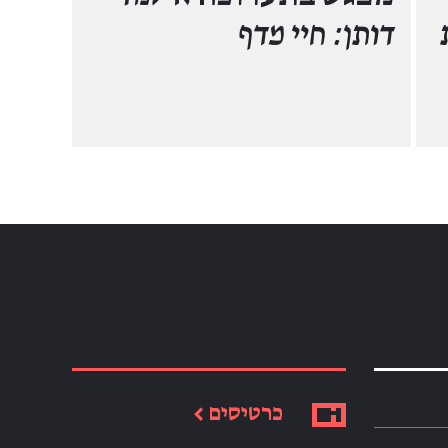
דותן: חיי מדף
כרטיסים ←