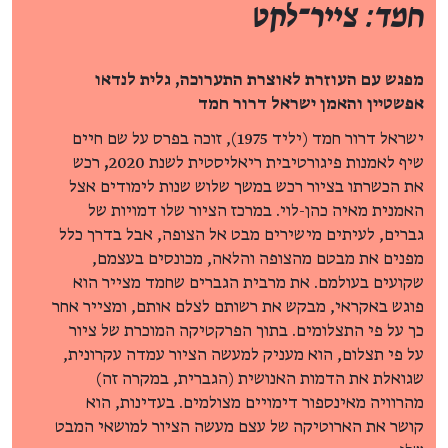
חמד: צייר־לקט
מפגש עם העוזרת לאוצרת התערוכה, גלית לנדאו
אפשטיין והאמן ישראל דרור חמד
ישראל דרור חמד (יליד 1975), זוכה בפרס על שם חיים
שיף לאמנות פיגורטיבית ריאליסטית לשנת 2020
,
רכש
את הכשרתו בציור רכש במשך שלוש שנות לימודים אצל
האמנית מאיה כהן-לוי. במרכז הציור שלו דמויות של
גברים, לעיתים מישירים מבט אל הצופה, אבל בדרך כלל
מפנים את מבטם מהצופה והלאה, מכונסים בעצמם,
שקועים בעולמם. את מרבית הגברים שחמד מצייר הוא
פוגש באקראי, מבקש את רשותם לצלם אותם, ומצייר אחר
כך על פי התצלומים. בתוך הפרקטיקה המוכרת של ציור
על פי תצלום, הוא מעניק למעשה הציור עמדה עקרונית,
שגואלת את הדמות האנושית (הגברית, במקרה זה)
מהרוויה מאינספור דימויים מצולמים. בעדינות, הוא
קושר את הארוטיקה של עצם מעשה הציור למושאי המבט