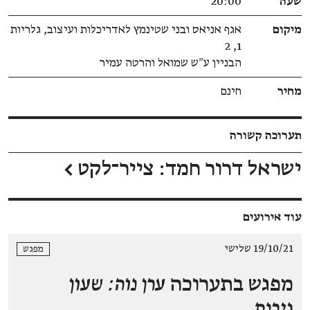
שעה
20:00
מיקום
אגף אניאס ובני שטינמץ לאדריכלות ועיצוב, גלריות
1, 2
הבניין ע״ש שמואל והרטה עמיר
מחיר
חינם
תערוכה קשורה
ישראל דרור חמד: צייר־לקט
←
עוד אירועים
19/10/21 שלישי
מפגש
מפגש בתערוכה
ערן נוה: שעון
גיבנת