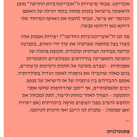
אובייקט. מבחר מיצירות ה"אובייקטיביות החדשה" מוצג
לראשונה בישראל בזכות מחווה בלתי רגילה של האספן
הגרמני יאן פישר, שבחר לחשוף את האוסף המיוחד שלו
דווקא כאן ודווקא עכשיו.
מה לנו ול"אובייקטיביות החדשה"? יצירות אמנות אלה
נוצרו בצל מלחמה שערערה את ערך חיי האדם, בסביבה
קרועה מבחינה חברתית וכלכלית. תקופת פועלה של
התנועה התאפיינה בחידושים טכנולוגיים והתנסויות
אמנותיות – ובצִדם משיכה אל חזונות ורעיונות קיצוניים,
בהם כאלה שהובילו את גרמניה לאסון הגדול בתולדותיה.
אמנם ההבדלים בין גרמניה של אז לישראל של 2025
רבים ומשמעותיים, אך ייתכן שהדחיפוּת שחשו אמני
התקופה – הצורך לאזור כוחות וליצור, לתת למכחול את
החופש להציב בפני הצופים מראָה ביקורתית (אם ישירה
ואם עמומה) – מוּכּרת לנו היטב ואף חיונית לקיומנו.
—
פסנתרנ/ית: