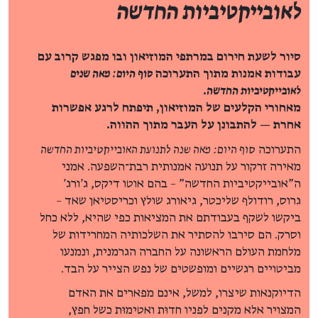
לאובייקטיביות החדשה
סיור לשעת חירום במרתפי המוזיאון ובו מפגש קרוב עם
עבודות אמנות מתוך התערוכה
סוף היום: מאה שנים
לאובייקטיביות החדשה
.
מאחורי הקלעים של המוזיאון, תיפתח לרגע אפשרות
אחרת — להתבונן על העבר מתוך ההווה.
התערוכה
סוף היום: מאה שנה לתנועת האובייקטיביות החדשה
מאירה זרקור על תנועה אמנותית רבת־השפעה. אמני
ה"אובייקטיביות החדשה" – בהם אוטו דיקס, ג'ורג'
גרוס, רודולף שליכטר, גיאורג שולץ וכריסטיאן שאד –
ביקשו לשקף בעבודתם את המציאות כפי שהיא, ללא כחל
וסרק. הם סירבו להסתיר את השלכותיה המחרידות של
מלחמת העולם הראשונה על החברה הגרמנית, ונמנעו
מביטויים רגשיים ומופשטים של נפש הצייר על הבד.
הדיוקנאות שיצרו, למשל, אינם מפארים את האדם
המצויר אלא מקנים לפניו חדוּת ואטימוּת כשל חפץ,