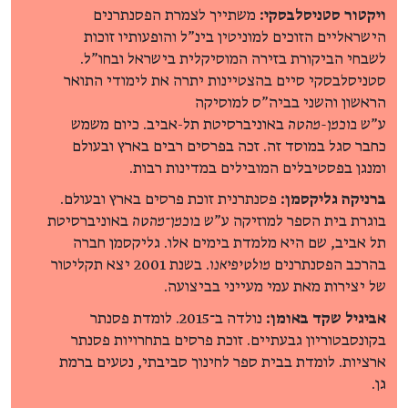
ויקטור סטניסלבסקי:
משתייך לצמרת הפסנתרנים
הישראליים הזוכים למוניטין בינ"ל והופעותיו זוכות
לשבחי הביקורת בזירה המוסיקלית בישראל ובחו”ל.
סטניסלבסקי סיים בהצטיינות יתרה את לימודי התואר
הראשון והשני בביה"ס למוסיקה
ע"ש
בוכמן-מהטה
באוניברסיטת תל-אביב. כיום משמש
כחבר סגל במוסד זה. זכה בפרסים רבים בארץ ובעולם
ומנגן בפסטיבלים המובילים במדינות רבות.
ברניקה גליקסמן:
פסנתרנית זוכת פרסים בארץ ובעולם.
בוגרת בית הספר למוזיקה ע"ש
בוכמן־מהטה
באוניברסיטת
תל אביב, שם היא מלמדת בימים אלו. גליקסמן חברה
בהרכב הפסנתרנים
מולטיפיאנו
. בשנת 2001 יצא תקליטור
של יצירות מאת עמי מעייני בביצועה.
אביגיל שקד באומן:
נולדה ב־2015. לומדת פסנתר
בקונסבטוריון גבעתיים. זוכת פרסים בתחרויות פסנתר
ארציות. לומדת בבית ספר לחינוך סביבתי, נטעים ברמת
גן.