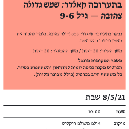
בתערוכה
קאלדר: שמש גדולה
צהובה
— גיל 9-6
נבקר בתערוכה
קאלדר: שמש גדולה צהובה
, נלמד להכיר את
האמן וניצור בהשראתו.
משך הסיור: 30 דקות / משך ההפעלה: 30 דקות
מספר המקומות מוגבל
הכרטיס מקנה כניסה יומית למוזיאון והשתתפות בסיור.
כל משתתף חייב בכרטיס (כולל מבוגר מלווה).
פרטי האירוע
8/5/21 שבת
שעה
10:00
מיקום
אולם משולם ריקליס