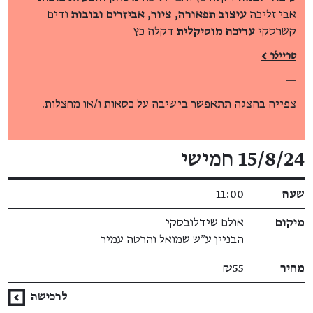
אבי זליכה
עיצוב תפאורה, ציור, אביזרים ובובות
ודים
קשרסקי
עריכה מוסיקלית
דקלה כץ
טריילר >
—
צפייה בהצגה תתאפשר בישיבה על כסאות ו/או מחצלות.
פרטי האירוע
15/8/24 חמישי
שעה
11:00
מיקום
אולם שידלובסקי
הבניין ע״ש שמואל והרטה עמיר
מחיר
₪55
לרכישה