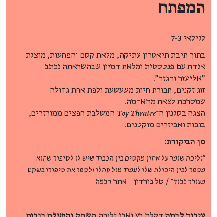
המפתח
לגילאי 7-3
בתוך תיבת תיאטרון עתיקה, מלאת קסם והפתעות, מוצגת
אגדת עם פנטסטית ומלאת דמיון שבהשראתה נכתב
"אליעזר והגזר".
זוג זקנים, חבורת חיות משעשעת ולפת אחת גדולה
שמסרבת לצאת מהאדמה.
הצגה בסגנון ה־
Toy Theatre
המשלבת חפצים ממוחזרים,
בובות ואביזרים מוקטנים.
מן הביקורת:
"זליכה שומר על איזון מקסים בין הכבוד שיש לו לסיפור שהוא
מספר לבין היכולת שלו לעמוד מול קהלו ולספר את סיפורו בשקט
מעורר כבוד"
/ טל גורדון - אתר
הבמה
—
עיבוד לבמה
דקלה כץ ואבי זליכה
משחק והפעלת בובות