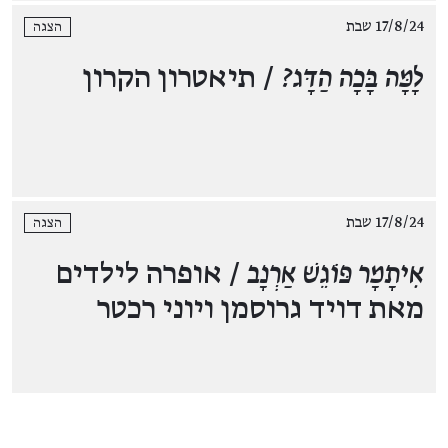
17/8/24 שבת
הצגה
לָמָּה בָּכָה הַדָּג?
/ תיאטרון הקרון
17/8/24 שבת
הצגה
אִיתָמָר פּוֹגֵשׁ אַרְנָב
/ אופרה לילדים
מאת דויד גרוסמן ויוני רכטר