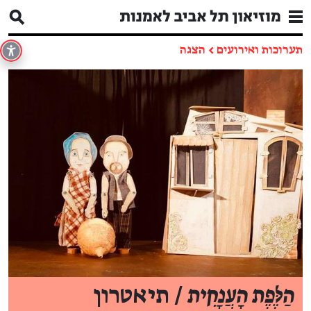
תערוכות ואירועים
←
הצגה
הַלֶּפֶת הָעֲנָקִית
/ תיאטרון