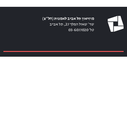
מוזיאון תל אביב לאמנות (חל״צ)
שד׳ שאול המלך 27, תל אביב
טל׳ 03-6077020
כרטיסים ←
הירשמו לניוזלטר ←
הצטרפו אלינו