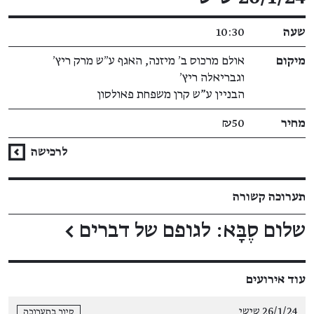
שעה
10:30
מיקום
אולם מרכוס ב׳ מיזנה, האגף ע״ש מרק ריץ׳
וגבריאלה ריץ׳
הבניין ע"ש קרן משפחת פאולסון
מחיר
₪50
לרכישה
תערוכה קשורה
שלום סֶבָּא: לגופם של דברים
←
עוד אירועים
26/1/24 שישי
סיור בתערוכה