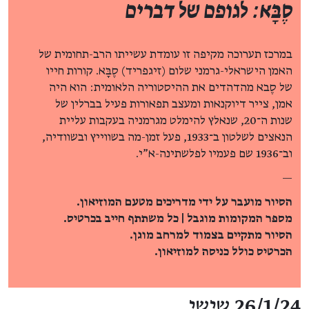
סֶבָּא: לגופם של דברים
במרכז תערוכה מקיפה זו עומדת עשייתו הרב-תחומית של
האמן הישראלי-גרמני שלום (זיגפריד) סֶבָּא. קורות חייו
של סֶבא מהדהדים את ההיסטוריה הלאומית: הוא היה
אמן, צייר דיוקנאות ומעצב תפאורות פעיל בברלין של
שנות ה־20, שנאלץ להימלט מגרמניה בעקבות עליית
הנאצים לשלטון ב־1933, פעל זמן-מה בשווייץ ובשוודיה,
וב־1936 שם פעמיו לפלשתינה-א"י.
—
הסיור מועבר על ידי מדריכים מטעם המוזיאון.
מספר המקומות מוגבל | כל משתתף חייב בכרטיס.
הסיור מתקיים בצמוד למרחב מוגן.
הכרטיס כולל כניסה למוזיאון.
פרטי האירוע
26/1/24 שישי