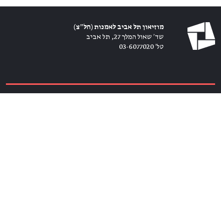
מוזיאון תל אביב לאמנות (חל״צ)
שד׳ שאול המלך 27, תל אביב
טל׳ 03-6077020
כרטיסים ←
הירשמו לניוזלטר ←
הצטרפו אלינו