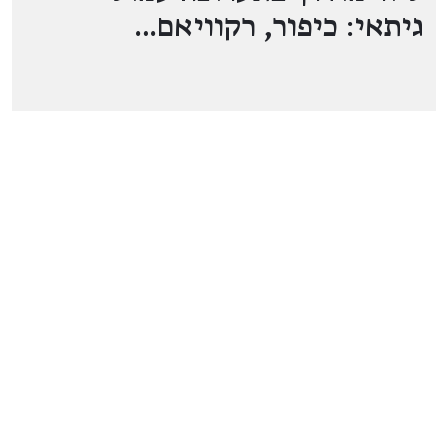
גיתאי: כיפור, רקוויאם…