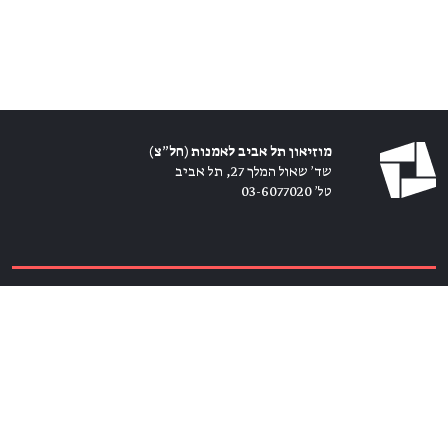
מוזיאון תל אביב לאמנות (חל״צ)
שד׳ שאול המלך 27, תל אביב
טל׳ 03-6077020
כרטיסים ←
הירשמו לניוזלטר ←