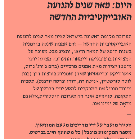
היום: מאה שנים לתנועת
האובייקטיביות החדשה
תערוכה מקיפה ראשונה בישראל לציון מאה שנים לתנועת
האובייקטיביות החדשה — זרם אמנות שעלה בגרמניה
בשנות ה־20 של המאה ה־20 , והציג מבט מפוכח על
המציאות ברפובליקת ויימאר. התערוכה מציגה יותר
מ־100 יצירות מאת אמנים מרכזיים (בהם ג׳ורג׳ גרוס,
אוטו דיקס וכריסטיאן שאד) ואמניות פורצות דרך (כגון
לוטה לזרשטיין, אניטה רה, דודו וגרטה יורגנס). תסכית
מיוחד מוביל את המבקרים למסע יומי בברלין של
התקופה.
סוף היום
אינה רק תערוכה היסטורית,אלא גם
מראָָה של ימינו אנו.
—
הסיור מועבר על ידי מדריכים מטעם המוזיאון.
מספר המקומות מוגבל | כל משתתף חייב בכרטיס.