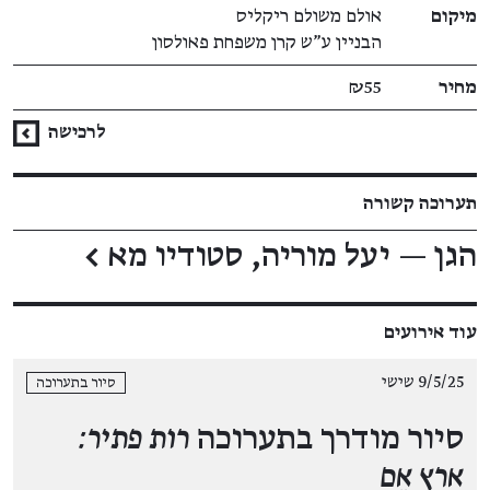
מיקום
אולם משולם ריקליס
הבניין ע"ש קרן משפחת פאולסון
מחיר
₪55
לרכישה
תערוכה קשורה
הגן — יעל מוריה, סטודיו מא
←
עוד אירועים
9/5/25 שישי
סיור בתערוכה
סיור מודרך בתערוכה
רות פתיר:
ארץ אֵם