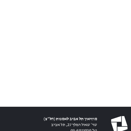
מוזיאון תל אביב לאמנות (חל״צ)
שד׳ שאול המלך 27, תל אביב
טל׳ 03-6077020