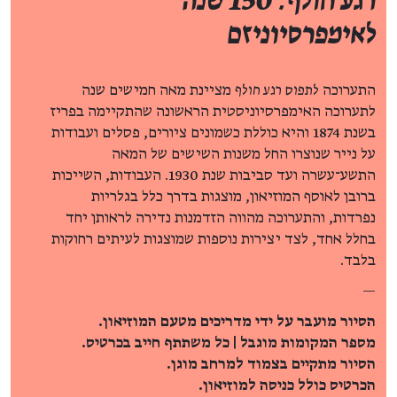
רגע חולף: 150 שנה
לאימפרסיוניזם
התערוכה
לתפוס רגע חולף
מציינת מאה חמישים שנה
לתערוכה האימפרסיוניסטית הראשונה שהתקיימה בפריז
בשנת 1874 והיא כוללת כשמונים ציורים, פסלים ועבודות
על נייר שנוצרו החל משנות השישים של המאה
התשע־עשרה ועד סביבות שנת 1930. העבודות, השייכות
ברובן לאוסף המוזיאון, מוצגות בדרך כלל בגלריות
נפרדות, והתערוכה מהווה הזדמנות נדירה לראותן יחד
בחלל אחד, לצד יצירות נוספות שמוצגות לעיתים רחוקות
בלבד.
—
הסיור מועבר על ידי מדריכים מטעם המוזיאון.
מספר המקומות מוגבל | כל משתתף חייב בכרטיס.
הסיור מתקיים בצמוד למרחב מוגן.
הכרטיס כולל כניסה למוזיאון.