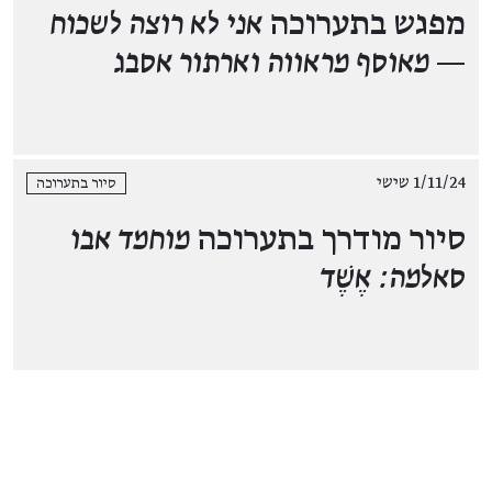
מפגש בתערוכה
אני לא רוצה לשכוח
— מאוסף מראווה וארתור אסבג
1/11/24 שישי
סיור בתערוכה
סיור מודרך בתערוכה
מוחמד אבו
סאלמה: אֶשֶׁד