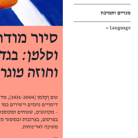
מנויים ותמיכה
↓
Language
סיור מוד
וסלמן: בגד
וחוזה מוגרב
דימויים נועזים וישירים כמו
– מקוטעים, שטוחים ומונומנט
בפרסום, בצרכנות ובמופעי מד
משיכה לאי־נוחות.
—