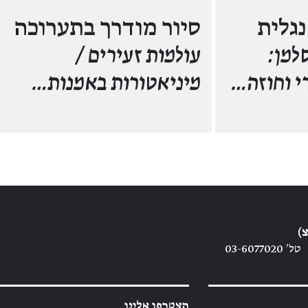
נגלית
סיור מודרך בתערוכה
למן:
עולמות זעירים /
רי וחוזה…
מיניאטורות באמנות…
)
טל׳ 03-6077020
הצטרפו אלינו