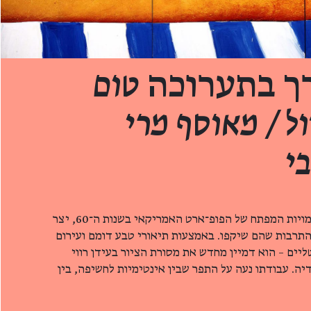
רך בתערוכה
טום
ול / מאוסף מרי
י
טום וֶסֶלמן (2004–1931), מדמויות המפתח של הפופ־ארט האמריקאי בשנות ה־60, יצר
 התרבות שהם שיקפו. באמצעות תיאורי טבע דומם ועירום
ליים – הוא דמיין מחדש את מסורת הציור בעידן רווי
יה. עבודתו נעה על התפר שבין אינטימיות לחשיפה, בין