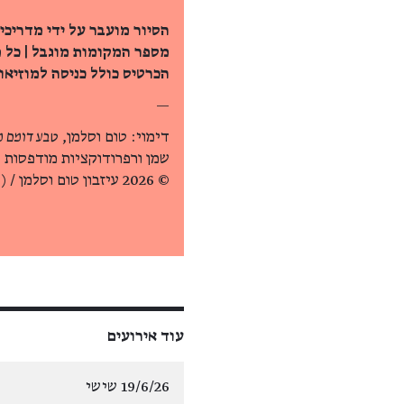
הסיור מועבר על ידי מדריכי
מספר המקומות מוגבל | כל 
הכרטיס כולל כניסה למוזיאון
—
דימוי: טום וסלמן,
טבע דומם מס'
שמן ורפרודוקציות מודפסות 
© 2026 עיזבון טום וסלמן / Artists Rights Society (ARS), ניו יורק
עוד אירועים
19/6/26 שישי