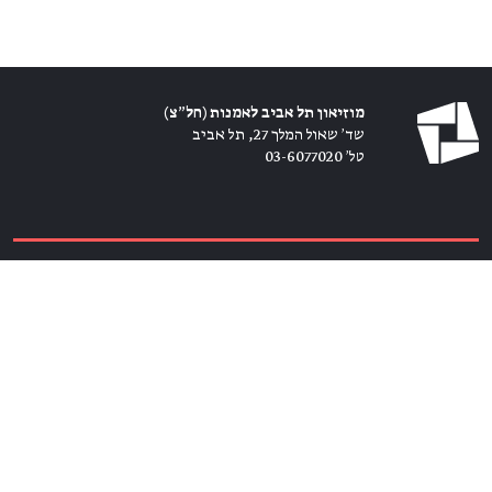
מוזיאון תל אביב לאמנות (חל״צ)
שד׳ שאול המלך 27, תל אביב
טל׳ 03-6077020
כרטיסים ←
הירשמו לניוזלטר ←