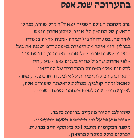
בתערוכה
שנת אפס
ערב מלחמת העולם השנייה יצא ד"ר קרל שוורץ, מנהלו
הראשון של מוזיאון תל-אביב, למסע אחרון ונואש
לאירופה, במטרה להציל יצירת אמנות שראה בנעוריו
בברלין. הוא איתר את היצירה באמסטרדם ושכנע את בעל
היצירה לשלוח אותה לתל-אביב. יצירה זו, יחד עם עוד
אלפי אחרות שהציל שוורץ בשנים 1945-1933, היו
לתשתית אוסף האמנות המודרנית של המוזיאון.
התערוכה, הכוללת יצירות של אלכסנדר ארכיפנקו, מארק
שאגאל וקתה קולביץ, מגוללת לראשונה סיפורים אלה,
לציון שמונים שנה לסיום מלחמת העולם השנייה.
—
שימו לב: הסיור מתקיים ברוסית בלבד.
הסיור מועבר על ידי מדריכים מטעם המוזיאון.
מספר המקומות מוגבל | כל משתתף חייב בכרטיס.
הכרטיס כולל כניסה למוזיאון.