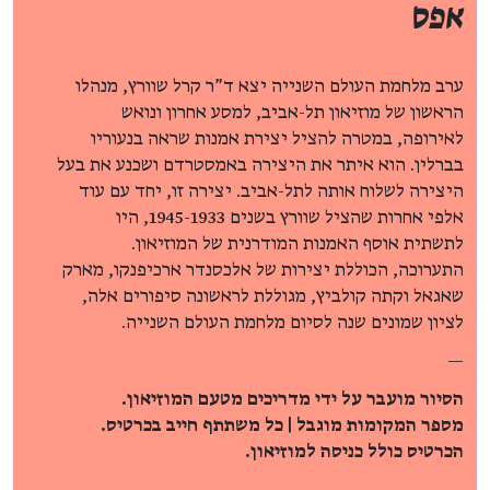
אפס
ערב מלחמת העולם השנייה יצא ד"ר קרל שוורץ, מנהלו
הראשון של מוזיאון תל-אביב, למסע אחרון ונואש
לאירופה, במטרה להציל יצירת אמנות שראה בנעוריו
בברלין. הוא איתר את היצירה באמסטרדם ושכנע את בעל
היצירה לשלוח אותה לתל-אביב. יצירה זו, יחד עם עוד
אלפי אחרות שהציל שוורץ בשנים 1945-1933, היו
לתשתית אוסף האמנות המודרנית של המוזיאון.
התערוכה, הכוללת יצירות של אלכסנדר ארכיפנקו, מארק
שאגאל וקתה קולביץ, מגוללת לראשונה סיפורים אלה,
לציון שמונים שנה לסיום מלחמת העולם השנייה.
—
הסיור מועבר על ידי מדריכים מטעם המוזיאון.
מספר המקומות מוגבל | כל משתתף חייב בכרטיס.
הכרטיס כולל כניסה למוזיאון.