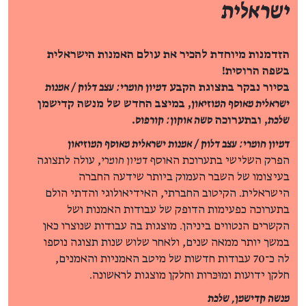
ישראלית
הזדמנות מיוחדת להכיר את עולם האמנות הישראלית
בשפה הרוסית!
בסיור נבקר בתצוגת הקבע
דמיון חומרי: עצב דלוק / אמנות
ישראלית מאוסף המוזיאון
, במיצב החדש של מנשה קדישמן
שלכת
, ובתערוכה
סשה אוקון: קורפוס
.
דמיון חומרי: עצב דלוק / אמנות ישראלית מאוסף המוזיאון
הפרק השלישי בתערוכת האוסף
דמיון חומרי
, עולה לתצוגה
בעיצומו של השבר העמוק ביותר שידעה החברה
הישראלית. הקיטוב החברתי, האידיאולוגי והדתי הולם
בתערוכה כפעימות הדופק של עבודות האמנות ושל
הקשרים הנטווים ביניהן. מוצגות בה עבודות שנוצרו כאן
במשך יותר ממאה שנים, ולאחר שלוש שנות תצוגה נוספו
לה כ־70 עבודות חדשות של מיטב האמניות והאמנים,
חלקן ידועות ומוּכּרות וחלקן מוצגות לראשונה.
מנשה קדישמן, שלכת