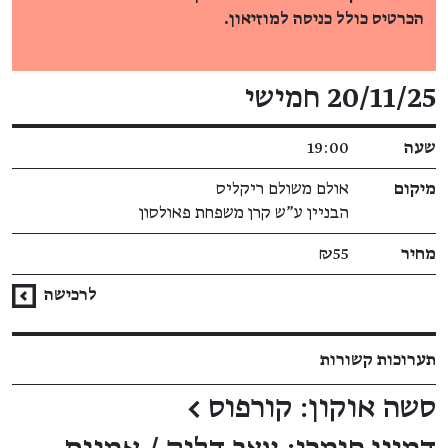
הכרטיס כולל כניסה למוזיאון.
פרטי האירוע
20/11/25 חמישי
שעה
19:00
מיקום
אולם משולם ריקליס
הבניין ע"ש קרן משפחת פאולסון
מחיר
₪55
לרכישה
תערוכות קשורות
סשה אוקון: קורפוס
←