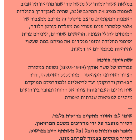
במלאת עשור למותו של מנשה קדישמן מוזיאון תל אביב
לאמנות מציג את המיצב
שלכת
, שהיה לאבן־דרך בתולדות
האמנות המקומית. מיצב פיסולי זה מורכב ממצבור של
אלפי קלסתרי פנים פעורי פה מפלדת קורטן חלודה,
המונחים לרגלי הצופה. הראשים שטוחים, עיניהם צרות
וסימני החלודה והזמן מנקדים את פניהם במה שעשוי
להיראות ככתמי דם או דמעות.
סשה אוקון: קורפוס
עבודתו של סשה אוקון (2025-1949) נטועה במסורת
הציור האירופי הקלאסי – מהרנסנס האיטלקי, דרך
הבארוק והרוקוקו ועד לריאליזם ולמודרניזם המוקדם.
שיח זה עם העבר פותח צוהר אל ההווה ומחבר בין רגעים
מיתיים למציאות שגרתית ואפורה.
—
שימו לב: הסיור מתקיים ברוסית בלבד.
הסיור מועבר על ידי מדריכים מטעם המוזיאון.
מספר המקומות מוגבל | כל משתתף חייב בכרטיס.
הסיור מתקיים בצמוד למרחב מוגן.