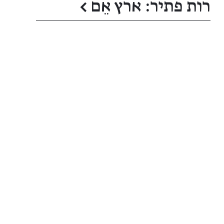
רות פתיר: ארץ אֵם
←