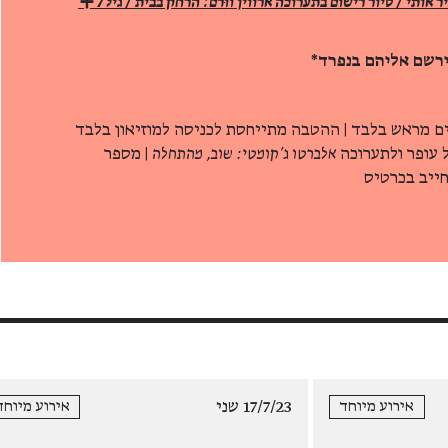
אני מצייר אותך אתה מצייר אותי / סיור רישום בתערוכה ארווין ווּרם: הרחק בבית / גיל 7+
ירשם אליהם בנפרד*
ם מראש בלבד | ההטבה מתייחסת לכניסה למוזיאון בלבד
ל עופר ולתערוכה
אלברטו ג'קומטי: שוב, מהתחלה
| מספר
חייב בכרטיס
17/7/23 שני
אירוע מיוחד
אירוע מיוחד