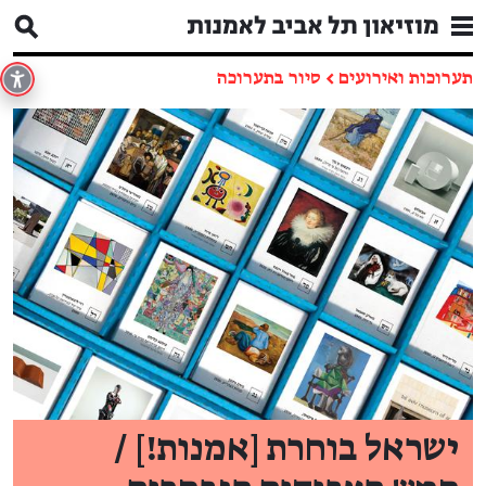
תערוכות ואירועים
←
סיור בתערוכה
ישראל בוחרת [אמנות!] /