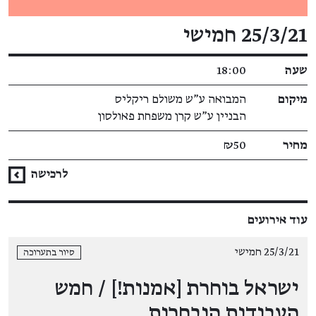
פרטי האירוע
25/3/21 חמישי
שעה
18:00
מיקום
המבואה ע"ש משולם ריקליס
הבניין ע"ש קרן משפחת פאולסון
מחיר
₪50
לרכישה
עוד אירועים
25/3/21 חמישי
סיור בתערוכה
ישראל בוחרת [אמנות!] / חמש
העבודות הנבחרות