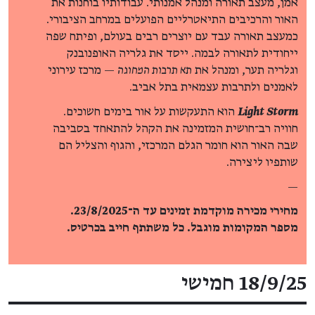
אמן, מעצב תאורה ומנהל אמנותי. עבודותיו בוחנות את
האור והרכיבים התיאטרליים הפועלים במרחב הציבורי.
כמעצב תאורה עבד עם יוצרים רבים בעולם, ופיתח שפה
ייחודית לתאורה לבמה. ייסד את גלריה האופנובנק
וגלריה תער, ומנהל את
תא תרבות המחוגה
— מרכז עירוני
לאמנים ולתרבות עצמאית בתל אביב.
Light Storm
הוא התעקשות על אור בימים חשוכים.
חוויה רב־חושית המזמינה את הקהל להתאחד בסביבה
שבה האור הוא חומר הגלם המרכזי, והגוף והצליל הם
שותפיו ליצירה.
—
מחירי מכירה מוקדמת זמינים עד ה־23/8/2025.
מספר המקומות מוגבל. כל משתתף חייב בכרטיס.
פרטי האירוע
18/9/25 חמישי