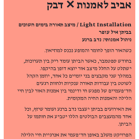
אביב לאמנות ✕ דבק
Light Installation / מיצב תאורה בימים חשוכים
בביתן איל עופר
ניהול אמנותי: נדב ברנע
כשהאור הופך לחומר והמופע נכנס למוזיאון.
בחודש ספטמבר, כאשר הביתן עומד ריק בין תערוכות,
ישתלט על החלל מיצב אור יוצא דופן בהיקפו.
במהלך שני מקבצים בני יומיים כל אחד, יוזמן הקהל
לשוטט בין עבודות תאורה ענקיות ולחוות רגעים
חד־פעמיים של מפגש חי ודינמי בין אמנות האור לבין חיי
הלילה והאמנות החיה המקומית.
את האירועים בביתן יעצבו נדב ברנע ועומר שיזף, וכל
אחד מהמעצבים הבולטים הללו יטביע את חותמו על
הביתן.
הפרויקט משלב באופן חד־פעמי את אנרגיית חיי הלילה