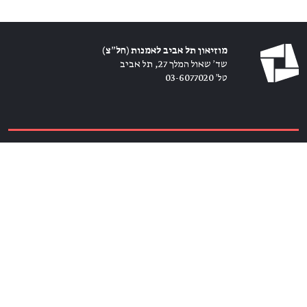
מוזיאון תל אביב לאמנות (חל״צ)
שד׳ שאול המלך 27, תל אביב
טל׳ 03-6077020
כרטיסים ←
הירשמו לניוזלטר ←
הצטרפו אלינו