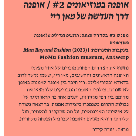
אופנה במוזיאונים
#2 /
אופנה
דרך העדשה של מאן ריי
מפגש #2 בסדרה
תצוגה: הרגעים הגדולים של אופנה
במוזיאונים
בעקבות התערוכה:
(2023) |
Man Ray and Fashion
MoMu Fashion museum, Antwerp
נחשוף את הצדדים הפחות מוכרים של אחד מצלמי
האופנה הראשונים והחשובים, מאן ריי, ששמו נקשר לרוב
בדאדא ובסוריאליזם. ריי חיבר בין אופנה לאמנות באופן
לא־שגרתי, צילומי האופנה המבריקים שלו מצאו את
מקומם בין דפי מגזין
ווג
, ושנים אחר כך קראו תיגר על
גבולות התחום כשנמכרו כיצירות אמנות. בהרצאה נשוחח
על אישיותו האניגמטית, על מה שהקפיד להסתיר, ועל
סלידתו דווקא מעולם האופנה שבו נחל הצלחה מסחררת.
מרצה: יערה קידר