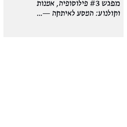
מפגש #3
פילוסופיה, אמנות
וקולנוע: המסע לאיתקה —…