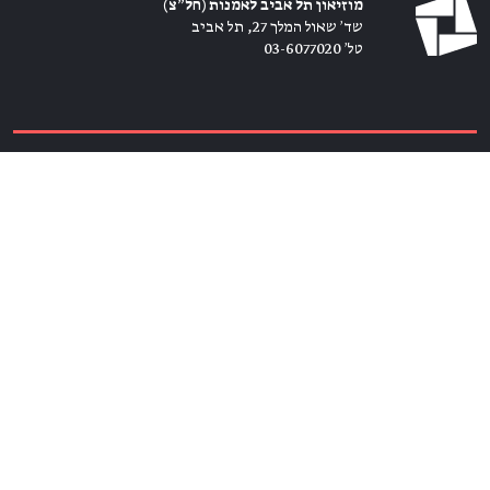
מוזיאון תל אביב לאמנות (חל״צ)
שד׳ שאול המלך 27, תל אביב
טל׳ 03-6077020
כרטיסים ←
הירשמו לניוזלטר ←
הצטרפו אלינו
מנויים ←