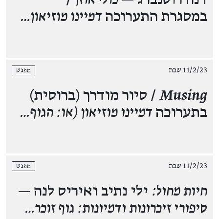
במסגרת התערוכה
דמיינו מוזיאון…
11/2/23 שבת
מפגש
Musing
/ סיור מודרך (ברוסית)
בתערוכה
דמיינו מוזיאון (או: הגוף…
11/2/23 שבת
מפגש
חיות מחול:
ילי נתיב ואיריס לנה —
סיפורי זיכרונות ודמיונות: גוף זוכר…