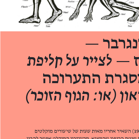
נגרבר —
ז —
לצייר על קליפת
סגרת התערוכה
און (או: הגוף הזוכר)
משה פלדנקרייז (1904 — 1984) השאיר אחריו מאות שעות של שיעורים מוקלטים
שיטת הריפוי שהמציא. מהעיזבון המוקלט אפשר להבין