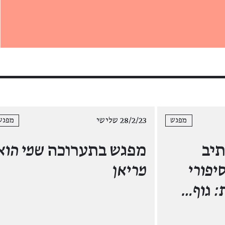
28/2/23 שלישי
מפגש
מפגש
תיב
מפגש בתערוכה
שמי הוא
יפורי
מריאן
ת: גוף…