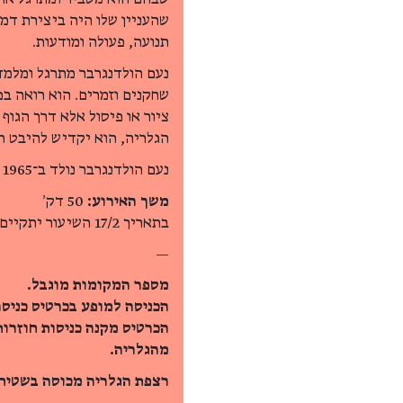
שהעניין שלו היה ביצירת דמ
תנועה, פעולה ומודעות.
נעם הולדנגרבר מתרגל ומלמד
שחקנים וזמרים. הוא רואה בפ
ציור או פיסול אלא דרך הגוף
הגלריה, הוא יקדיש להיבט הצ
נעם הולדנגרבר נולד ב־1965 במושב גן יאשיה, חי ופועל בין פה לשם.
משך האירוע:
50 דק׳
בתאריך 17/2 השיעור יתקיים בשפה האנגלית
—
מספר המקומות מוגבל.
הכניסה למופע בכרטיס כניסה
הכרטיס מקנה כניסות חוזרו
מהגלריה.
רצפת הגלריה מכוסה בשטיח,