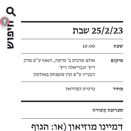
פרטי האירוע
25/2/23 שבת
שעה
10:00
מיקום
אולם מרכוס ב׳ מיזנה, האגף ע״ש מרק
ריץ׳ וגבריאלה ריץ׳
הבניין ע"ש קרן משפחת פאולסון
מחיר
כרטיס למוזיאון
תערוכה קשורה
דמיינו מוזיאון (או: הגוף