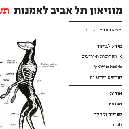
תע
כרטיסים
<— <—
מידע לביקור
←
תערוכות ואירועים
סינמה מוזיאון
קורסים וסדנאות
אודות
האוסף
ספרייה ומחקר
חנות