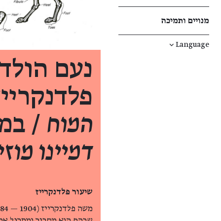
מנויים ותמיכה
↓
Language
נעם הולד
פלדנקריי
המוח
/ במ
דמיינו מוזי
שיעור פלדנקרייז
שבהם הוא מסביר ומתרגל את 