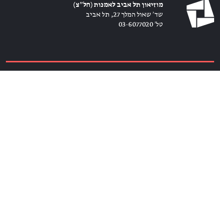
מוזיאון תל אביב לאמנות (חל״צ)
שד׳ שאול המלך 27, תל אביב
טל׳ 03-6077020
כרטיסים ←
הירשמו לניוזלטר ←
הצטרפו אלינו
מנויים ←