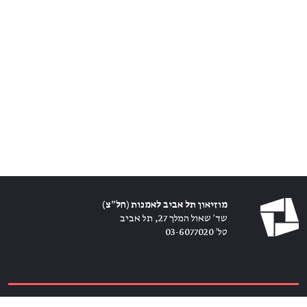
מוזיאון תל אביב לאמנות (חל״צ)
שד׳ שאול המלך 27, תל אביב
טל׳ 03-6077020