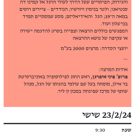
והגירות; הפיתויים שעל הדרך לעולי הרגל אל קמינו דה
סנטיאגו; ולטר בנימין ויורשיו; הנודדים – ציירים רוסים
במאה ה־19; הגל והאידיאליזם; מסע שמסתיים תמיד
בכישלון ועוד.
המפגשים כוללים הרצאה וצפייה בסרט להדגמה ישירה
או עקיפה של נושא ההרצאה
יועצי הסדרה: מרצים 2000 בע"מ
—
אודות המרצה:
פרופ'
פיני
איפרגן,
ראש החוג לפילוסופיה באוניברסיטת
בר אילן, מומחה בעל שם עולמי בהגותו של הגל, מנהל
שותף של מרכז שפינוזה במכון ון ליר.
פרטי האירוע
23/2/24 שישי
שעה
9:30