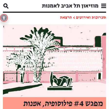
תערוכות ואירועים
←
הרצאה
מפגש #4
פילוסופיה, אמנות