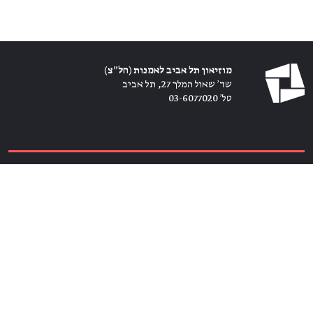
מוזיאון תל אביב לאמנות (חל״צ)
שד׳ שאול המלך 27, תל אביב
טל׳ 03-6077020
כרטיסים ←
הירשמו לניוזלטר ←