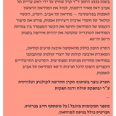
בשנת 1933 הוזמן ד"ר קרל שוורץ על ידי ראש עריית תל
אביב דאז מאיר דיזנגוף, לנהל את המוזיאון הראשון
לאמנות בפלשתינה — מוזיאון תל אביב. הסרט, העשוי
קולאז' של חומרי ארכיון ויצירות אמנות, פורש את סיפור
הקמתו של המוזיאון וחושף את הקשר המצמרר בין צמיחת
המוזיאון לטרגדיה שזעזעה את יהדות אירופה בשנות
ה־30 וה־40.
הסרט הופק כחלק מהאסופה
ארבעה סרטים ומוזיאון
,
המאגדת ארבעה קולות של יוצרי קולנוע שהתבוננו
במוזיאון מזוויות מגוונות ומפתיעות. הסרטים התיעודיים
הקצרים הופקו לרגל חגיגות ה־90 למוזיאון תל אביב
לאמנות.
הסרט נוצר בשיתוף הקרן החדשה לקולנוע וטלוויזיה
ע"ר ובהפקת שולה ודנה הפקות
—
מספר המקומות מוגבל | כל משתתף חייב בכרטיס.
הכרטיס כולל כניסה למוזיאון.