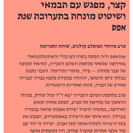
קצר, מפגש עם הבמאי
ושיטוט מונחה בתערוכה
שנת
אפס
ערב מיוחד המשלב קולנוע, שיחה ותערוכה
שנת אפס
היה המונח בשיח הציבורי והאינטלקטואלי
באירופה שלאחר מלחמת העולם השנייה, לתיאור תקופה
של שבר מוחלט — פיזי, מוסרי ותודעתי. העבר נתפס
כבלתי ניתן להמשך, וההווה כנקודת מוצא כפויה לבנייה
מחדש של חברה, זהות ואחריות היסטורית.
ערב מלחמת העולם השנייה יצא ד"ר קרל שוורץ, מנהלו
הראשון של מוזיאון תל אביב, למסע אחרון ונואש
לאירופה, במטרה להציל יצירת אמנות שראה בנעוריו
בברלין. הוא איתר את היצירה באמסטרדם, ושכנע את
בעל היצירה לשלוח אותה לתל אביב. יצירה זו יחד עם
עוד אלפי אחרות שהציל שוורץ, היו לתשתית אוסף