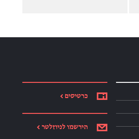
כרטיסים ←
הירשמו לניוזלטר ←