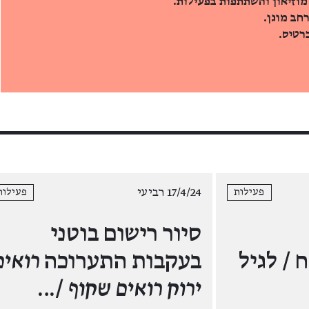
מוזיאון והשתתפות בפעילות.
חב מוגן.
רטיס.
17/4/24 רביעי
פעילות
פעילות
סיור רישום בוטני
/ לגיל
בעקבות התערוכה
רואים
ירוק רואים שקוף
/…