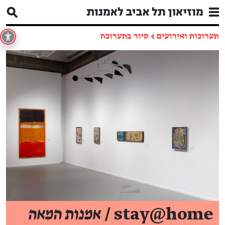
תערוכות ואירועים
←
סיור בתערוכה
stay@home /
אמנות המאה