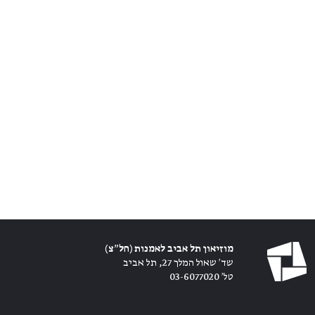
מוזיאון תל אביב לאמנות (חל״צ)
שד׳ שאול המלך 27, תל אביב
טל׳ 03-6077020