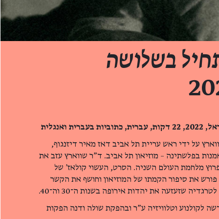
יל בשלושה
רית ואנגלית
 קרל שווארץ על ידי ראש עריית תל אביב דאז מאיר דיזנגוף,
מנות בפלשתינה – מוזיאון תל אביב. ד"ר שווארץ עזב את
רוץ מלחמת העולם השניה. הסרט, העשוי קולאז' של
, פורש את סיפור הקמתו של המוזיאון וחושף את הקשר
גדיה שזעזעה את יהדות אירופה בשנות ה־30 וה־40.
ה לקולנוע וטלוויזיה ע"ר ובהפקת שולה ודנה הפקות