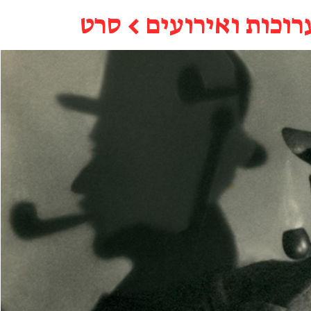
רוכות ואירועים
←
סרט