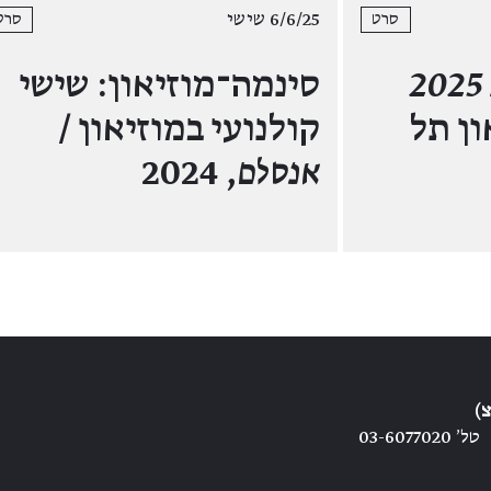
6/6/25 שישי
סרט
סרט
2025
סינמה־מוזיאון: שישי
ן תל
קולנועי במוזיאון /
אנסלם
, 2024
)
טל׳ 03-6077020