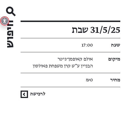
פרטי האירוע
31/5/25 שבת
שעה
17:00
מיקום
אולם קאופמן־גיטר
הבניין ע"ש קרן משפחת פאולסון
מחיר
₪0
לרכישה