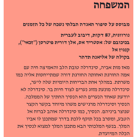
המשפחה
מבוסס על סיפור האגדה הבלתי נשכח של כל הזמנים
נורווגיה, 87 דקות, דיבוב לעברית
בכיכובם של: אסטריד אס, אלן דורית פיטרסן (״זכאי״),
קנגיז אל
בקולה של אליאנה תדהר
מאז מות אביה, סינדרלה טובת הלב והאמיצה חיה עם
אמה החורגת ואחותה החורגת דורה שמתייחסות אליה כמו
משרתת. במהלך אחת הבריחות היומיות שלה ליער,
סינדרלה מונעת מזוג נערים לצוד חיות בר. סינדרלה לא
יודעת שאחד הנערים הוא הנסיך החתיך של הממלכה.
הנסיך וסינדרלה מרגישים משהו מיוחד בקשר הקצר
שנוצר ביניהם. הנסיך, כמו סינדרלה אוהב לברוח אל
הטבע, ומסרב בכל תוקף ללכת בדרך שמתכנן לו אביו
המלך. בנשף המלכותי הבא מתכנן המלך למצוא לנסיך את
הכלה המיועדת.