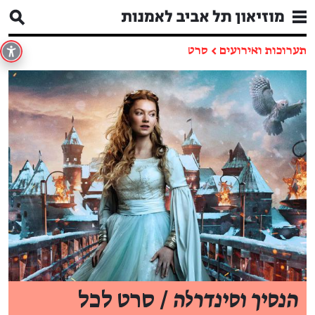
תערוכות ואירועים
←
סרט
הנסיך וסינדרלה
/ סרט לכל