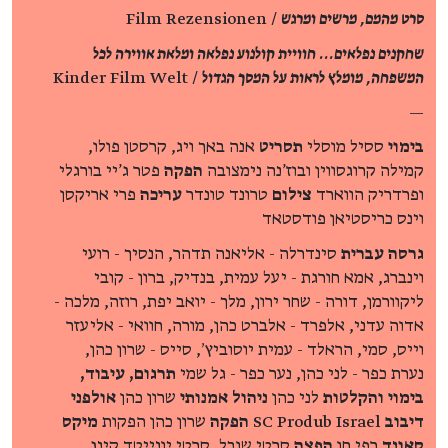
סרט מהמם, מרשים ומרגש
/ Film Rezensionen
שחקנים נפלאים... חוויית קולנוע נפלאה ומלאת אווירה לכל
המשפחה, מומלץ לראות על המסך הגדול
/ Kinder Film Welt
—
בימוי
ססיל מוסלי
תסריט
אנה באך ויג, קרסטן פולו,
קמילה קרוגסווין ובוז'נה נימצובה
הפקה
פטר ג'יי בורגלי
ופרדריק הווארד
צילום
טרונד טונדר
עריכה
פרי אריקסן
וינס כריסטיאן פודסטאד
גרסה עברית
סינדרלה - אליאנה תדהר, הנסיך - רועי
וינברג, אמא חורגת - יעל עמית, בנדיק, ברון - קובי
ליקוורמן, דורה - שחר ירון, מלך - יואב יפת, רוזה, מלכה -
אדוה עדני, אלפרד - אלברט כהן, מורה, חוואי - אליעזר
וייס, סמי, הראלד - עמית יוסוביץ׳, סייס - שרון כהן,
נערת כפר - לני כהן, נער כפר - גל שמי
תרגום, עיבוד,
בימוי והקלטות
לני כהן
ניהול אמנותי
שרון כהן
אולפני
דיבוב
SC Produb Israel
הפקה
שרון כהן הפקות
מיקס
סאונד
רפי חן
הפצה
סרטי שובל, סרטי יונייטד קינג