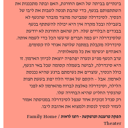
בינתיים בביתה של האם החורגת, האם ובתה מתכננות את
השתתפותם בנשף, כדי שהבת תנסה לשבות את ליבו של
הנסיך. לסינדרלה שמביטה מהצד מובהר שהנשף לא
בשבילה ובכל מקרה אין היא יכולה להשתתף בנשף
בבגדים הבלויים שלה. רק שהאם החורגת לא יודעת
שלסינדרלה יש כמה חברים שיעשו הכל כדי לשמח אותה.
סינדרלה מקבלת במתנה שלושה אגוזי לוז קסומים.
האגוזים יגשימו את כל משאלותיה.
ערב הנשף מגיע ונערה יפהפיה יוצאת לכיוון הארמון. זו
היא סינדרלה, לבושה בשמלה קסומה שכל באי הנשף,
כולל הנסיך, עוצרים את נשימתם ברגע שהיא נכנסת
לארמון. אבל – הקסם של אגוזי הלוז יפוג בשעת חצות
הלילה, וסינדרלה נאלצת לברוח מהארמון לא לפני
שהנסיך החליט שהיא הבחירה שלו.
רק סנדל זכוכית אחד שנפל לסינדרלה במנוסתה אמור
לעזור לנסיך לנסות ולמצוא את אהובת ליבו.
הפקה מרעננת ומושקעת - רוצו לראות
/ Family Home
Theater