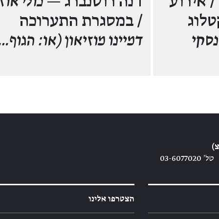
/ אירוע
דנה רוטנברג —
כולי אוזן
טלוג
/ במסגרת התערוכה
נסקי
דמיינו מוזיאון (או: הגוף…
)
טל׳ 03-6077020
הצטרפו אלינו