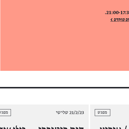
ם מוקדם >
21/2/23 שלישי
מפגש
מפגש