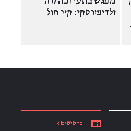
מפגש בתערוכה
ורה
ולדימירסקי: קיר חול
כרטיסים ←