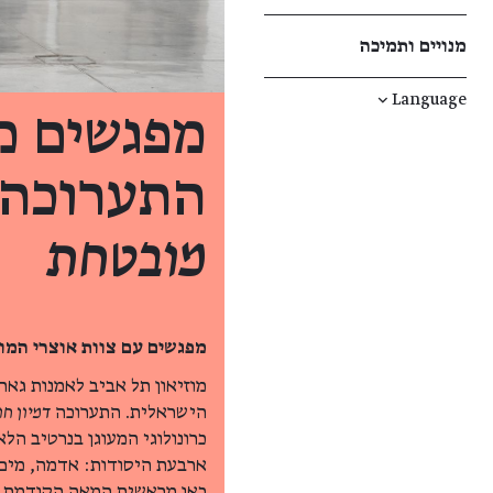
מנויים ותמיכה
↓
Language
מפגשים מ
התערוכה
מובטחת
מפגשים עם צוות אוצרי המוז
מוזיאון תל אביב לאמנות גא
הישראלית. התערוכה
דמיון חו
כרונולוגי המעוגן בנרטיב הל
ארבעת היסודות: אדמה, מים,
כאן מראשית המאה הקודמת וע