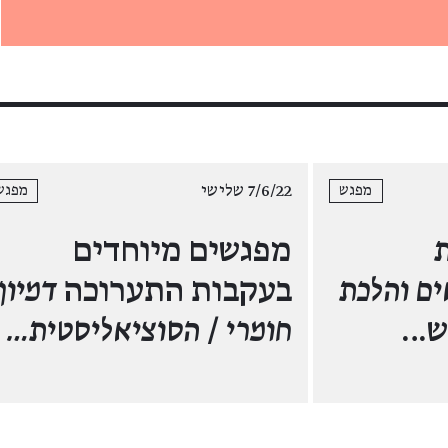
7/6/22 שלישי
מפגש
מפגש
ת
מפגשים מיוחדים
ים והלכת
בעקבות התערוכה
דמיון
ש…
חומרי
/
הסוציאליסטית…