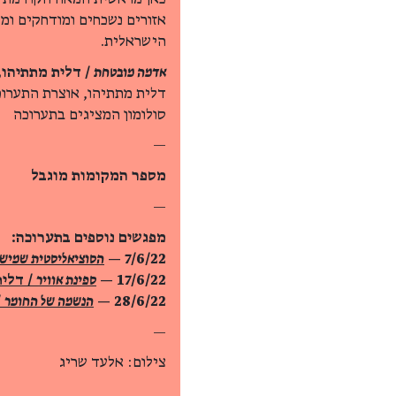
אזורים נשכחים ומודחקים ומ
הישראלית.
אדמה מובטחת
/ דלית מתתיהו,
דלית מתתיהו, אוצרת התערוכ
סולומון המציגים בתערוכה
—
מספר המקומות מוגבל
—
מפגשים נוספים בתערוכה:
7/6/22 —
הסוציאליסטית שמישי
17/6/22 —
ספינת אוויר
/ דלית
28/6/22 —
הנשמה של החומר
/
—
צילום: אלעד שריג