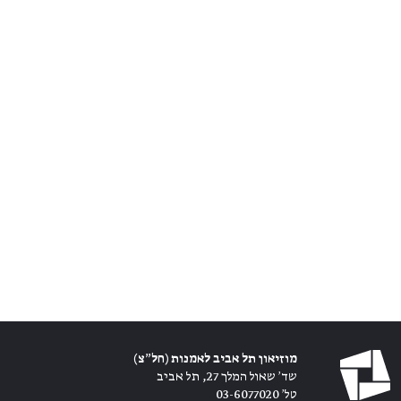
מוזיאון תל אביב לאמנות (חל״צ)
שד׳ שאול המלך 27, תל אביב
טל׳ 03-6077020