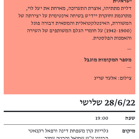
ישראלית
דלית מתתיהו, אוצרת התערוכה, מארחת את יעל לוי,
מתרגמת וחוקרת יידיש בשיחה אינטימית על יצירתה של
המשוררת, האינטלקטואלית והמסאית דבורה פוגל
(1900–1942) על חומרי הגלם המשותפים של השירה
והאמנות הפלסטית.
—
מספר המקומות מוגבל
—
צילום: אלעד שריג
פרטי האירוע
28/6/22 שלישי
שעה
19:00
מיקום
גלריות קרן משפחת דינה ורפאל רקנאטי
הבניין ע״ש שמואל והרטה עמיר