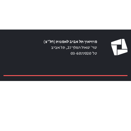
מוזיאון תל אביב לאמנות (חל״צ)
שד׳ שאול המלך 27, תל אביב
טל׳ 03-6077020
כרטיסים ←
הירשמו לניוזלטר ←