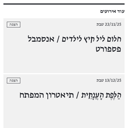
עוד אירועים
22/11/25 שבת
הצגה
חלום ליל קיץ לילדים
/ אנסמבל
פספורט
13/12/25 שבת
הצגה
הַלֶּפֶת הָעֲנָקִית
/ תיאטרון המפתח