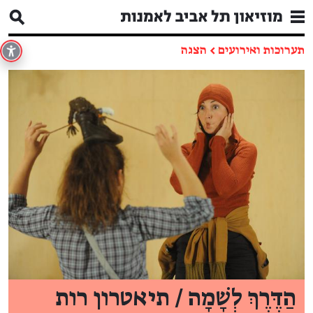
תערוכות ואירועים
←
הצגה
הַדֶּרֶךְ לְשָׁמָה / תיאטרון רות