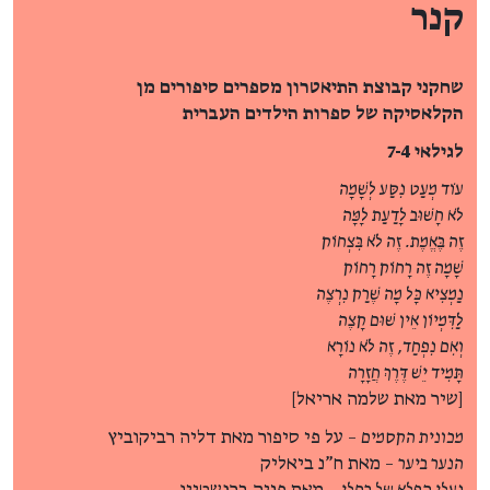
קנר
שחקני קבוצת התיאטרון מספרים סיפורים מן
הקלאסיקה של ספרות הילדים העברית
לגילאי 7-4
עוֹד מְעַט נִסַּע לְשָׁמָה
לֹא חָשׁוּב לָדַעַת לָמָּה
זֶה בֶּאֱמֶת. זֶה לֹא בִּצְחוֹק
שָׁמָה זֶה רָחוֹק רָחוֹק
נַמְצִיא כָּל מָה שֶׁרַק נִרְצֶה
לַדִּמְיוֹן אֵין שׁוּם קָצֶה
וְאִם נִפְחַד, זֶה לֹא נוֹרָא
תָּמִיד יֵשׁ דֶּרֶךְ חֲזָרָה
[שיר מאת שלמה אריאל]
מכונית הקסמים
– על פי סיפור מאת דליה רביקוביץ
הנער ביער
– מאת ח"נ ביאליק