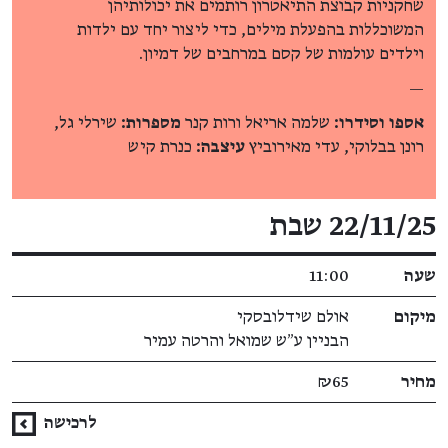
שחקניות קבוצת התיאטרון רותמים את יכולותיהן
המשוכללות בהפעלת מילים, כדי ליצור יחד עם ילדות
וילדים עולמות של קסם במרחבים של דמיון.
—
אספו וסידרו:
שלמה אריאל ורות קנר
מספרות:
שירלי גל,
רונן בבלוקי, עדי מאירוביץ
עיצבה:
כנרת קיש
פרטי האירוע
22/11/25 שבת
שעה
11:00
מיקום
אולם שידלובסקי
הבניין ע״ש שמואל והרטה עמיר
מחיר
₪65
לרכישה