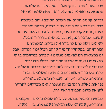
נעלי הפלא של רחלי
– מאת פניה ברגשטיין
פרק מתוך
"עלילות מיקי מהו"
– מאת אברהם שלונסקי
שׁוּשׁ: מסע הרפתקאות של סוסון ים
– מאת שלמה אריאל
ילדים קטנים חשים את העולם הסובב אותם בעוצמה
רבה. כל דבר שהם חווים עטוף בקסם, מפתה ומפחיד
כאחד, והם סקרנים מאוד, כמהים לחקור ולגלות את מה
שמעבר למוכר להם, את כל מה שיש בדרך ל"שמה".
לעיתים קשה להם להעריך את גבולות יכולותיהם
וכוחותיהם. במשחקי הדמיון שלהם הכול יכול לקרות, אבל
גם במציאות הם לפעמים מנסים את כוחם במשימות בלתי
אפשריות ולעיתים אפילו מסוכנות. גדולי הסופרים
הכותבים לילדים יודעים לתת ביטוי למורכבות זו של נפש
הילד בסיפורי מסעות והרפתקאות המשלבים דמיון
ומציאות. ספרות הילדים העברית משופעת ביצירות
נפלאות כאלה. חלקן כמעט ונשכחו, ואנו מבקשים להחזיר
להן את מקום הכבוד הראוי להן.
המופע הבימתי מבוסס על עולם שכולו מילים – מקצבים
ומצלולים, שעשועי לשון ועולמות שנבראים ביד הלשון.