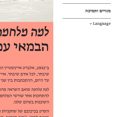
מנויים ותמיכה
↓
Language
למה מלחמה
הבמאי עמ
ב־1932, אלברט איינשטיי
שיבחר, לכל אדם שיבחר. איינ
עד היום, ההתכתבות בין שני 
למה מלחמה
שואב השראה מהתכת
להתחקות אחר שורשי המלחמה
השוכנות בעולם שלנו.
הסרט בכיכובם של שחקניות וש