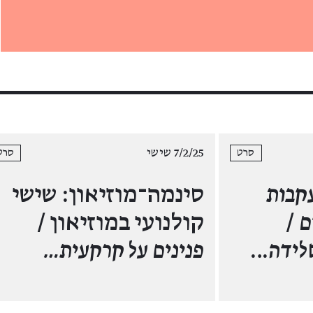
7/2/25 שישי
סרט
סרט
עקבות
סינמה־מוזיאון: שישי
ם
/
קולנועי במוזיאון /
לידה
…
פנינים על קרקעית…