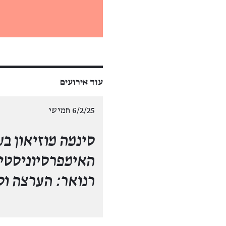
עוד אירועים
6/2/25 חמישי
סינמה מוזיאון ב
האימפרסיוניסטי
רנואר: הערצה וס