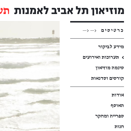
תע
כרטיסים
<— <—
מידע לביקור
←
תערוכות ואירועים
סינמה מוזיאון
קורסים וסדנאות
אודות
האוסף
ספרייה ומחקר
חנות