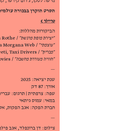
מישה לסקו, ג׳רום קירשר, קר
הסרט הוקרן בבכורה עולמית 
טריילר >
הביקורות מהללות:
"יצירת מופת מרגשת"
/ Nina Rothe
"עוצמתי"
/ Bruno Roberti, Fata Morgana Web
"מבריק"
/ Rita Andreeti, Taxi Drivers
"חוויה מעוררת מחשבה"
/ Maria Pavodo, Asbury Movies
—
שנת יציאה: 2025
אורך: 87 דק
שפה: צרפתית | תרגום: עברית
במאי: עמוס גיתאי
חברת הפקה: אגב הפקות, אלפ
—
צילום: דן ברונפלד, אגב פילמ