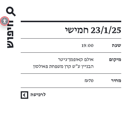
פרטי האירוע
23/1/25 חמישי
שעה
19:00
מיקום
אולם קאופמן־גיטר
הבניין ע"ש קרן משפחת פאולסון
מחיר
₪70
לרכישה