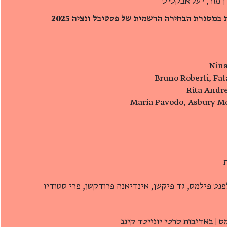
ן מור, יעל אבקסיס
במסגרת הבחירה הרשמית של פסטיבל ונציה 2025
נט פילמס, גד פיקשן, אינדיאנה פרודקשן, פרי סטודיו
ס | באדיבות סרטי יונייטד קינג