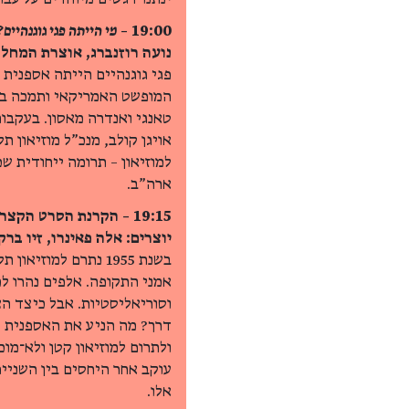
19:00 –
מי הייתה פגי גוגנהיים?
נועה רוזנברג, אוצרת המחל
פגי גוגנהיים הייתה אספנית
המופשט האמריקאי ותמכה באמנ
למוזיאון – תרומה ייחודית ש
ארה"ב.
19:15 – הקרנת הסרט הקצר:
יוצרים: אלה פאינרו, זיו ברקוביץ'. 022
בשנת 1955 נתרם למו
אמני התקופה. אלפים נהרו למ
וסוריאליסטיות. אבל כיצד הצ
דרך? מה הניע את האספנית ה
ולתרום למוזיאון קטן ולא־מ
עוקב אחר היחסים בין השניי
אלו.